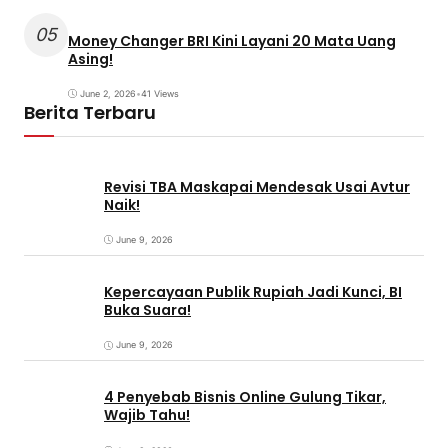
05
Money Changer BRI Kini Layani 20 Mata Uang
Asing!
June 2, 2026
•
41 Views
Berita Terbaru
Revisi TBA Maskapai Mendesak Usai Avtur
Naik!
June 9, 2026
Kepercayaan Publik Rupiah Jadi Kunci, BI
Buka Suara!
June 9, 2026
4 Penyebab Bisnis Online Gulung Tikar,
Wajib Tahu!