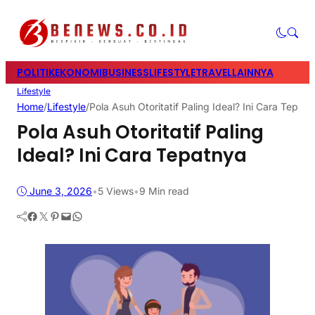
POLITIK
EKONOMI
BUSINESS
LIFESTYLE
TRAVEL
LAINNYA
Lifestyle
Home
/
Lifestyle
/
Pola Asuh Otoritatif Paling Ideal? Ini Cara Tepat
Pola Asuh Otoritatif Paling
Ideal? Ini Cara Tepatnya
June 3, 2026
•
5
Views
•
9 Min read
Facebook
Twitter
Pinterest
Mail
WhatsApp