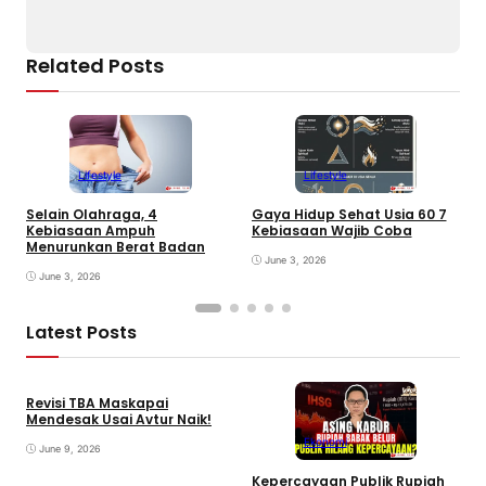
Related Posts
Lifestyle
Lifestyle
Selain Olahraga, 4
Gaya Hidup Sehat Usia 60 7
D
Kebiasaan Ampuh
Kebiasaan Wajib Coba
a
Menurunkan Berat Badan
June 3, 2026
June 3, 2026
Latest Posts
Revisi TBA Maskapai
Mendesak Usai Avtur Naik!
Ekonomi
June 9, 2026
Kepercayaan Publik Rupiah
4