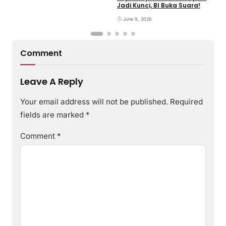
Jadi Kunci, BI Buka Suara!
G
June 9, 2026
Comment
Leave A Reply
Your email address will not be published.
Required
fields are marked
*
Comment
*