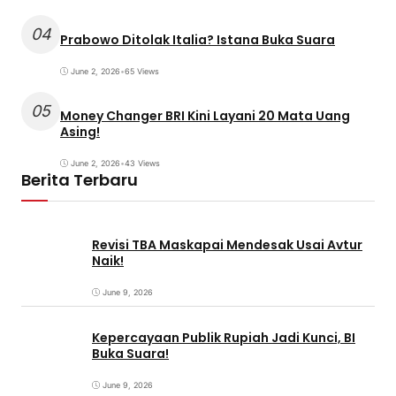
04
Prabowo Ditolak Italia? Istana Buka Suara
June 2, 2026
•
65 Views
05
Money Changer BRI Kini Layani 20 Mata Uang
Asing!
June 2, 2026
•
43 Views
Berita Terbaru
Revisi TBA Maskapai Mendesak Usai Avtur
Naik!
June 9, 2026
Kepercayaan Publik Rupiah Jadi Kunci, BI
Buka Suara!
June 9, 2026