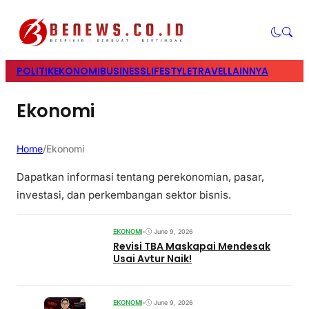
POLITIK
EKONOMI
BUSINESS
LIFESTYLE
TRAVEL
LAINNYA
Ekonomi
Home
/
Ekonomi
Dapatkan informasi tentang perekonomian, pasar,
investasi, dan perkembangan sektor bisnis.
EKONOMI
•
June 9, 2026
Revisi TBA Maskapai Mendesak
Usai Avtur Naik!
EKONOMI
•
June 9, 2026