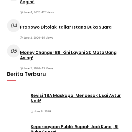
Segini!
June 4, 2026
•
112 Views
04
Prabowo Ditolak Italia? Istana Buka Suara
June 2, 2026
•
65 Views
05
Money Changer BRI Kini Layani 20 Mata Uang
Asing!
June 2, 2026
•
43 Views
Berita Terbaru
Revisi TBA Maskapai Mendesak Usai Avtur
Naik!
June 9, 2026
Kepercayaan Publik Rupiah Jadi Kunci, BI
Buka Suara!