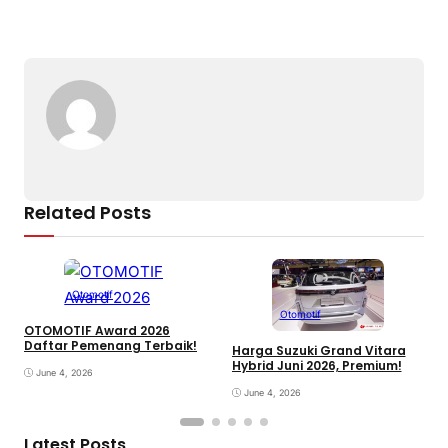
Related Posts
Otomotif
Otomotif
OTOMOTIF Award 2026
Daftar Pemenang Terbaik!
Harga Suzuki Grand Vitara
D
Hybrid Juni 2026, Premium!
P
June 4, 2026
June 4, 2026
Latest Posts