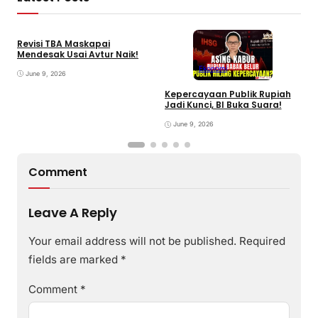
Revisi TBA Maskapai
Mendesak Usai Avtur Naik!
Ekonomi
June 9, 2026
Kepercayaan Publik Rupiah
4
Jadi Kunci, BI Buka Suara!
G
June 9, 2026
Comment
Leave A Reply
Your email address will not be published.
Required
fields are marked
*
Comment
*