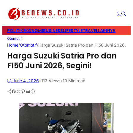
POLITIK
EKONOMI
BUSINESS
LIFESTYLE
TRAVEL
LAINNYA
Otomotif
Home
/
Otomotif
/
Harga Suzuki Satria Pro dan F150 Juni 2026, Seg
Harga Suzuki Satria Pro dan
F150 Juni 2026, Segini!
June 4, 2026
•
113
Views
•
10 Min read
Facebook
Twitter
Pinterest
Mail
WhatsApp