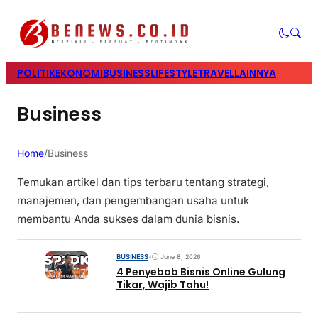
POLITIK
EKONOMI
BUSINESS
LIFESTYLE
TRAVEL
LAINNYA
Business
Home
/
Business
Temukan artikel dan tips terbaru tentang strategi,
manajemen, dan pengembangan usaha untuk
membantu Anda sukses dalam dunia bisnis.
BUSINESS
•
June 8, 2026
4 Penyebab Bisnis Online Gulung
Tikar, Wajib Tahu!