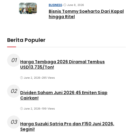
BUSINESS
•
June 8, 2026
Bisnis Tommy Soeharto Dari Kapal
hingga Ritel
Berita Populer
01
Harga Tembaga 2026 Diramal Tembus
USD13.735/Ton!
June 2, 2026
•
295 Views
02
Dividen Saham Juni 2026 45 Emiten Siap
Cairkan!
June 2, 2026
•
199 Views
03
Harga Suzuki Satria Pro dan F150 Juni 2026,
Segini!