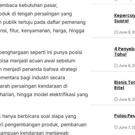
membaca kebutuhan pasar,
roduk di tengah persaingan yang
Kepercaya
Suara!
publik tertuju pada daftar pemenang
nsi, fitur, kenyamanan, harga, hingga
June 9, 
4 Penyeba
enghargaan seperti ini punya posisi
Tahu!
bisa menjadi acuan awal sebelum
June 8, 
h menjadi penanda bahwa strategi
entara bagi industri secara
Bisnis T
 arah persaingan kendaraan di
Ritel
harian, hingga model elektrifikasi yang
June 8, 
Pulau Pe
k hanya berbicara soal siapa yang
i dari pengembangan produk, pembaruan
June 7, 2
kemampuan kendaraan menjawab