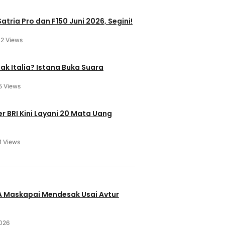
atria Pro dan F150 Juni 2026, Segini!
12 Views
ak Italia? Istana Buka Suara
5 Views
 BRI Kini Layani 20 Mata Uang
1 Views
u
BA Maskapai Mendesak Usai Avtur
2026