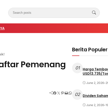
NYA
Berita Populer
ik!
aftar Pemenang
01
Harga Tembag
USD13.735/To
June 2, 2026
•
2
Facebook
Twitter
Pinterest
Mail
WhatsApp
02
Dividen Saham
June 2, 2026
•
1