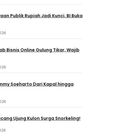
an Publik Rupiah Jadi Kunci, BI Buka
2026
b Bisnis Online Gulung Tikar, Wajib
2026
ommy Soeharto Dari Kapal hingga
2026
ucang Ujung Kulon Surga Snorkeling!
026