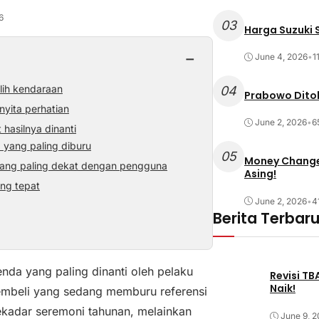
6
03
Harga Suzuki S
−
June 4, 2026
•
1
ih kendaraan
04
Prabowo Ditol
yita perhatian
June 2, 2026
•
6
asilnya dinanti
yang paling diburu
05
Money Changer
ang paling dekat dengan pengguna
Asing!
ng tepat
June 2, 2026
•
4
Berita Terbar
da yang paling dinanti oleh pelaku
Revisi T
Naik!
pembeli yang sedang memburu referensi
sekadar seremoni tahunan, melainkan
June 9, 