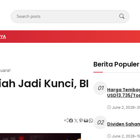
NYA
Berita Populer
uara!
ah Jadi Kunci, BI
01
Harga Tembag
USD13.735/To
June 2, 2026
•
2
Facebook
Twitter
Pinterest
Mail
WhatsApp
02
Dividen Saham
June 2, 2026
•
1