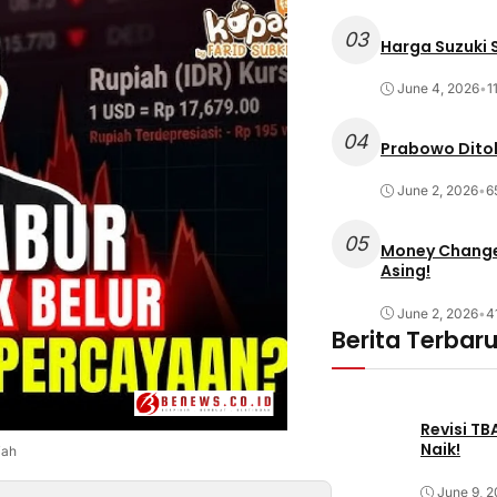
03
Harga Suzuki S
June 4, 2026
•
1
04
Prabowo Ditol
June 2, 2026
•
6
05
Money Changer
Asing!
June 2, 2026
•
4
Berita Terbar
Revisi T
Naik!
iah
June 9, 