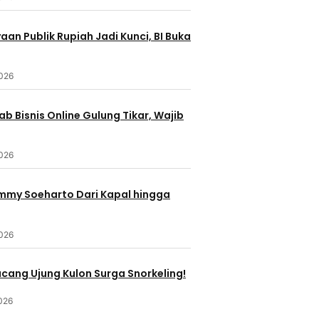
an Publik Rupiah Jadi Kunci, BI Buka
2026
b Bisnis Online Gulung Tikar, Wajib
2026
ommy Soeharto Dari Kapal hingga
2026
ucang Ujung Kulon Surga Snorkeling!
026