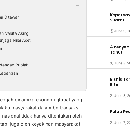
−
Kepercaya
sa Ditawar
Suara!
June 9, 
n Valuta Asing
njaga Nilai Aset
4 Penyeba
ri
Tahu!
June 8, 
 dengan Rupiah
 Lapangan
Bisnis T
Ritel
June 8, 
 tengah dinamika ekonomi global yang
rilaku masyarakat dalam bertransaksi.
Pulau Pe
asional tidak hanya ditentukan oleh
June 7, 2
etapi juga oleh keyakinan masyarakat