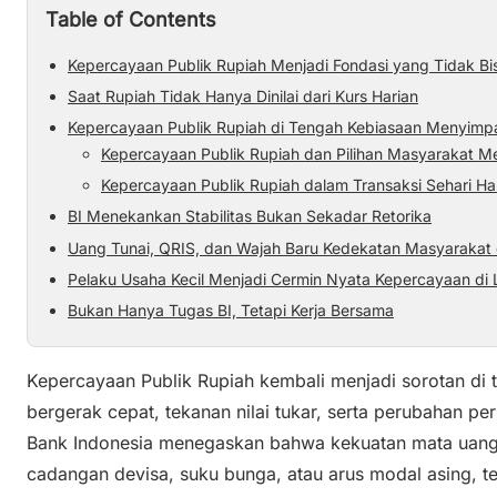
Table of Contents
Kepercayaan Publik Rupiah Menjadi Fondasi yang Tidak Bi
Saat Rupiah Tidak Hanya Dinilai dari Kurs Harian
Kepercayaan Publik Rupiah di Tengah Kebiasaan Menyimpa
Kepercayaan Publik Rupiah dan Pilihan Masyarakat Me
Kepercayaan Publik Rupiah dalam Transaksi Sehari Ha
BI Menekankan Stabilitas Bukan Sekadar Retorika
Uang Tunai, QRIS, dan Wajah Baru Kedekatan Masyarakat
Pelaku Usaha Kecil Menjadi Cermin Nyata Kepercayaan di
Bukan Hanya Tugas BI, Tetapi Kerja Bersama
Kepercayaan Publik Rupiah kembali menjadi sorotan di
bergerak cepat, tekanan nilai tukar, serta perubahan pe
Bank Indonesia menegaskan bahwa kekuatan mata uang n
cadangan devisa, suku bunga, atau arus modal asing, t