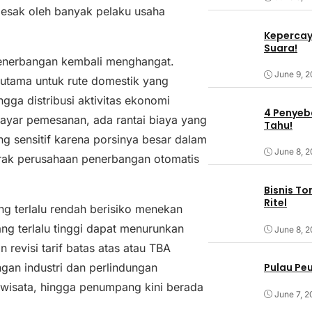
desak oleh banyak pelaku usaha
Kepercaya
Suara!
 penerbangan kembali menghangat.
June 9, 
erutama untuk rute domestik yang
ngga distribusi aktivitas ekonomi
4 Penyeba
i layar pemesanan, ada rantai biaya yang
Tahu!
ng sensitif karena porsinya besar dalam
June 8, 
gerak perusahaan penerbangan otomatis
Bisnis T
Ritel
yang terlalu rendah berisiko menekan
ang terlalu tinggi dapat menurunkan
June 8, 
revisi tarif batas atas atau TBA
ngan industri dan perlindungan
Pulau Pe
iwisata, hingga penumpang kini berada
June 7, 2