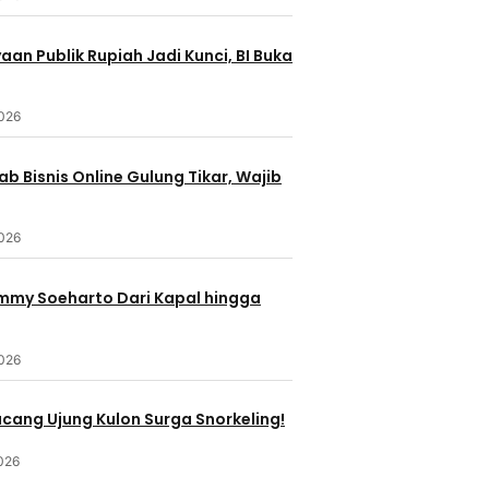
an Publik Rupiah Jadi Kunci, BI Buka
2026
b Bisnis Online Gulung Tikar, Wajib
2026
ommy Soeharto Dari Kapal hingga
2026
ucang Ujung Kulon Surga Snorkeling!
026