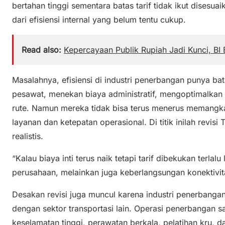
bertahan tinggi sementara batas tarif tidak ikut disesua
dari efisiensi internal yang belum tentu cukup.
Read also:
Kepercayaan Publik Rupiah Jadi Kunci, BI 
Masalahnya, efisiensi di industri penerbangan punya ba
pesawat, menekan biaya administratif, mengoptimalkan l
rute. Namun mereka tidak bisa terus menerus memangka
layanan dan ketepatan operasional. Di titik inilah revis
realistis.
“Kalau biaya inti terus naik tetapi tarif dibekukan terl
perusahaan, melainkan juga keberlangsungan konektivit
Desakan revisi juga muncul karena industri penerbanga
dengan sektor transportasi lain. Operasi penerbangan 
keselamatan tinggi, perawatan berkala, pelatihan kru, d