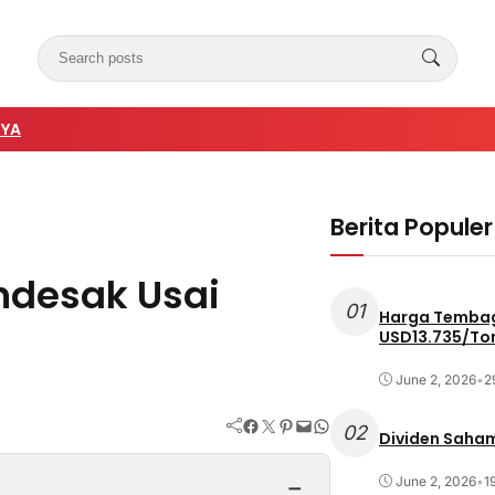
NYA
Berita Populer
ndesak Usai
01
Harga Tembag
USD13.735/To
June 2, 2026
•
2
Facebook
Twitter
Pinterest
Mail
WhatsApp
02
Dividen Saham
−
June 2, 2026
•
1