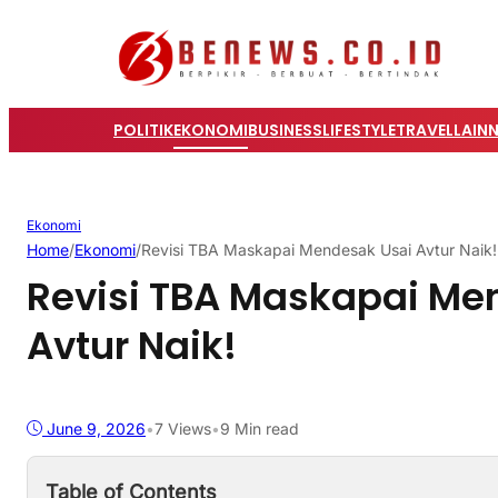
POLITIK
EKONOMI
BUSINESS
LIFESTYLE
TRAVEL
LAIN
Ekonomi
Home
/
Ekonomi
/
Revisi TBA Maskapai Mendesak Usai Avtur Naik!
Revisi TBA Maskapai Me
Avtur Naik!
June 9, 2026
•
7
Views
•
9 Min read
Table of Contents