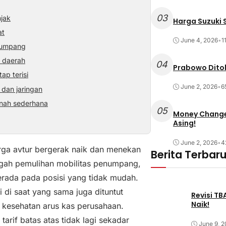
03
njak
Harga Suzuki S
at
June 4, 2026
•
1
enumpang
 daerah
04
Prabowo Ditol
ap terisi
June 2, 2026
•
6
dan jaringan
rnah sederhana
05
Money Changer
Asing!
June 2, 2026
•
4
rga avtur bergerak naik dan menekan
Berita Terbar
engah pemulihan mobilitas penumpang,
ada pada posisi yang tidak mudah.
 di saat yang sama juga dituntut
Revisi T
Naik!
 kesehatan arus kas perusahaan.
rif batas atas tidak lagi sekadar
June 9, 