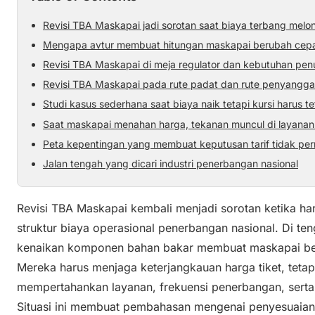
Revisi TBA Maskapai jadi sorotan saat biaya terbang melo
Mengapa avtur membuat hitungan maskapai berubah cep
Revisi TBA Maskapai di meja regulator dan kebutuhan p
Revisi TBA Maskapai pada rute padat dan rute penyangga
Studi kasus sederhana saat biaya naik tetapi kursi harus tet
Saat maskapai menahan harga, tekanan muncul di layanan 
Peta kepentingan yang membuat keputusan tarif tidak pe
Jalan tengah yang dicari industri penerbangan nasional
Revisi TBA Maskapai kembali menjadi sorotan ketika ha
struktur biaya operasional penerbangan nasional. Di t
kenaikan komponen bahan bakar membuat maskapai ber
Mereka harus menjaga keterjangkauan harga tiket, tetapi
mempertahankan layanan, frekuensi penerbangan, serta
Situasi ini membuat pembahasan mengenai penyesuaian ta