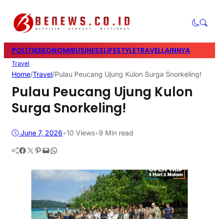
POLITIK
EKONOMI
BUSINESS
LIFESTYLE
TRAVEL
LAINNYA
Travel
Home
/
Travel
/
Pulau Peucang Ujung Kulon Surga Snorkeling!
Pulau Peucang Ujung Kulon
Surga Snorkeling!
June 7, 2026
•
10
Views
•
9 Min read
Facebook
Twitter
Pinterest
Mail
WhatsApp