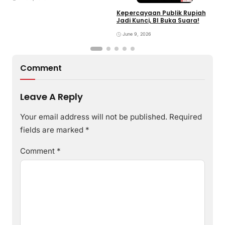
Kepercayaan Publik Rupiah
4
Jadi Kunci, BI Buka Suara!
G
June 9, 2026
Comment
Leave A Reply
Your email address will not be published.
Required
fields are marked
*
Comment
*