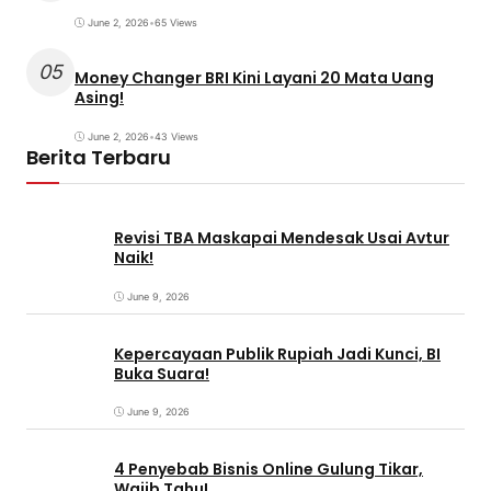
June 2, 2026
•
65 Views
05
Money Changer BRI Kini Layani 20 Mata Uang
Asing!
June 2, 2026
•
43 Views
Berita Terbaru
Revisi TBA Maskapai Mendesak Usai Avtur
Naik!
June 9, 2026
Kepercayaan Publik Rupiah Jadi Kunci, BI
Buka Suara!
June 9, 2026
4 Penyebab Bisnis Online Gulung Tikar,
Wajib Tahu!