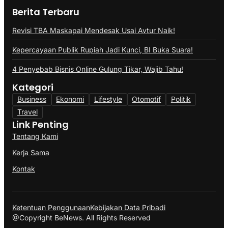
Berita Terbaru
Revisi TBA Maskapai Mendesak Usai Avtur Naik!
Kepercayaan Publik Rupiah Jadi Kunci, BI Buka Suara!
4 Penyebab Bisnis Online Gulung Tikar, Wajib Tahu!
Kategori
Business
Ekonomi
Lifestyle
Otomotif
Politik
Travel
Link Penting
Tentang Kami
Kerja Sama
Kontak
Ketentuan Penggunaan
Kebijakan Data Pribadi
@Copyright BeNews. All Rights Reserved