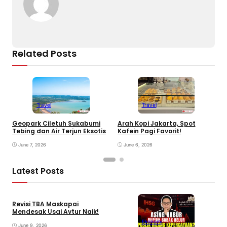
Related Posts
Travel
Travel
Geopark Ciletuh Sukabumi
Arah Kopi Jakarta, Spot
B
Tebing dan Air Terjun Eksotis
Kafein Pagi Favorit!
S
June 7, 2026
June 6, 2026
Latest Posts
Revisi TBA Maskapai
Mendesak Usai Avtur Naik!
Ekonomi
June 9, 2026