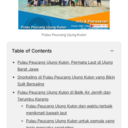
Pulau Peucang Ujung Kulon
−
Table of Contents
Pulau Peucang Ujung Kulon, Permata Laut di Ujung
Barat Jawa
Snorkeling di Pulau Peucang Ujung Kulon yang Bikin
Sulit Berpaling
Pulau Peucang Ujung Kulon di Balik Air Jernih dan
Terumbu Karang
Pulau Peucang Ujung Kulon dan waktu terbaik
menikmati bawah laut
Pulau Peucang Ujung Kulon untuk pemula yang
ingin mencoba snorkeling