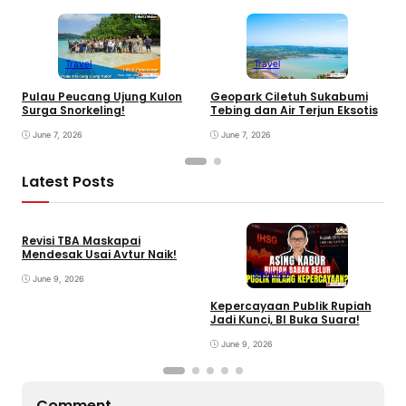
Travel
Travel
Pulau Peucang Ujung Kulon
Geopark Ciletuh Sukabumi
B
Surga Snorkeling!
Tebing dan Air Terjun Eksotis
S
June 7, 2026
June 7, 2026
Latest Posts
Revisi TBA Maskapai
Mendesak Usai Avtur Naik!
Ekonomi
June 9, 2026
Kepercayaan Publik Rupiah
4
Jadi Kunci, BI Buka Suara!
G
June 9, 2026
Comment