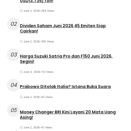
USD13.735/Ton!
June 2, 2026
•
294 Views
02
Dividen Saham Juni 2026 45 Emiten Siap
Cairkan!
June 2, 2026
•
199 Views
03
Harga Suzuki Satria Pro dan F150 Juni 2026,
Segini!
June 4, 2026
•
112 Views
04
Prabowo Ditolak Italia? Istana Buka Suara
June 2, 2026
•
65 Views
05
Money Changer BRI Kini Layani 20 Mata Uang
Asing!
June 2, 2026
•
41 Views