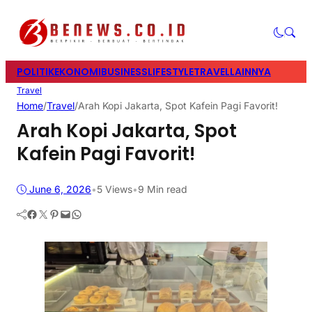
POLITIK
EKONOMI
BUSINESS
LIFESTYLE
TRAVEL
LAINNYA
Travel
Home
/
Travel
/
Arah Kopi Jakarta, Spot Kafein Pagi Favorit!
Arah Kopi Jakarta, Spot
Kafein Pagi Favorit!
June 6, 2026
•
5
Views
•
9 Min read
Facebook
Twitter
Pinterest
Mail
WhatsApp