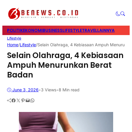
POLITIK
EKONOMI
BUSINESS
LIFESTYLE
TRAVEL
LAINNYA
Lifestyle
Home
/
Lifestyle
/
Selain Olahraga, 4 Kebiasaan Ampuh Menurunka
Selain Olahraga, 4 Kebiasaan
Ampuh Menurunkan Berat
Badan
June 3, 2026
•
3
Views
•
8 Min read
Facebook
Twitter
Pinterest
Mail
WhatsApp