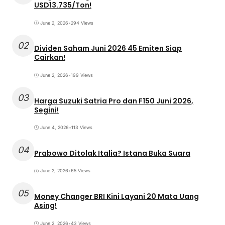
USD13.735/Ton!
June 2, 2026
•
294 Views
02
Dividen Saham Juni 2026 45 Emiten Siap
Cairkan!
June 2, 2026
•
199 Views
03
Harga Suzuki Satria Pro dan F150 Juni 2026,
Segini!
June 4, 2026
•
113 Views
04
Prabowo Ditolak Italia? Istana Buka Suara
June 2, 2026
•
65 Views
05
Money Changer BRI Kini Layani 20 Mata Uang
Asing!
June 2, 2026
•
43 Views