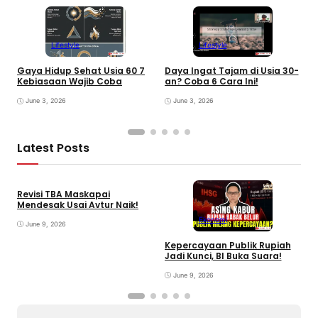
Lifestyle
Lifestyle
Gaya Hidup Sehat Usia 60 7
Daya Ingat Tajam di Usia 30-
P
Kebiasaan Wajib Coba
an? Coba 6 Cara Ini!
B
June 3, 2026
June 3, 2026
Latest Posts
Revisi TBA Maskapai
Mendesak Usai Avtur Naik!
Ekonomi
June 9, 2026
Kepercayaan Publik Rupiah
4
Jadi Kunci, BI Buka Suara!
G
June 9, 2026