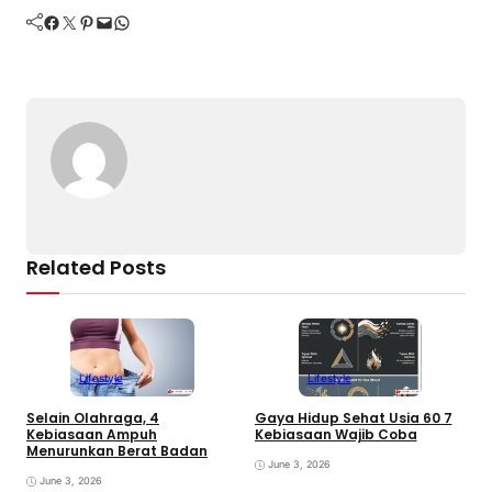
Facebook
Twitter
Pinterest
Mail
WhatsApp
Related Posts
Lifestyle
Lifestyle
Selain Olahraga, 4
Gaya Hidup Sehat Usia 60 7
D
Kebiasaan Ampuh
Kebiasaan Wajib Coba
a
Menurunkan Berat Badan
June 3, 2026
June 3, 2026