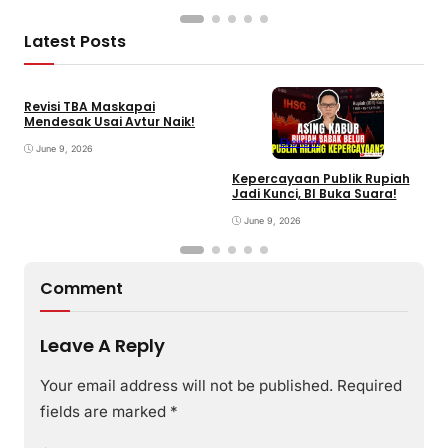
Latest Posts
Revisi TBA Maskapai
Mendesak Usai Avtur Naik!
Ekonomi
June 9, 2026
Kepercayaan Publik Rupiah
4
Jadi Kunci, BI Buka Suara!
G
June 9, 2026
Comment
Leave A Reply
Your email address will not be published.
Required
fields are marked
*