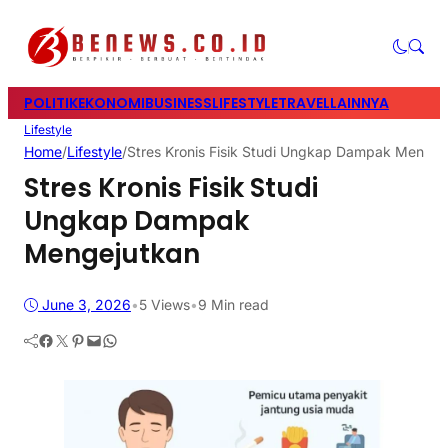
POLITIK
EKONOMI
BUSINESS
LIFESTYLE
TRAVEL
LAINNYA
Lifestyle
Home
/
Lifestyle
/
Stres Kronis Fisik Studi Ungkap Dampak Mengej
Stres Kronis Fisik Studi
Ungkap Dampak
Mengejutkan
June 3, 2026
•
5
Views
•
9 Min read
Facebook
Twitter
Pinterest
Mail
WhatsApp