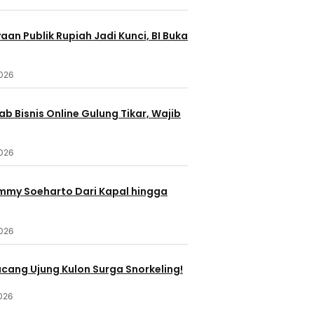
an Publik Rupiah Jadi Kunci, BI Buka
2026
b Bisnis Online Gulung Tikar, Wajib
2026
ommy Soeharto Dari Kapal hingga
2026
ucang Ujung Kulon Surga Snorkeling!
026