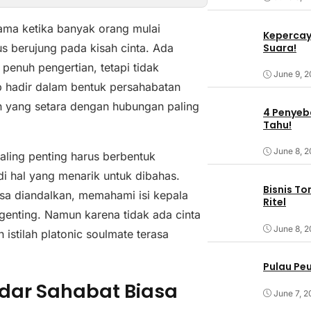
tama ketika banyak orang mulai
Kepercaya
Suara!
s berujung pada kisah cinta. Ada
penuh pengertian, tetapi tidak
June 9, 
rap hadir dalam bentuk persahabatan
 yang setara dengan hubungan paling
4 Penyeba
Tahu!
June 8, 
ling penting harus berbentuk
di hal yang menarik untuk dibahas.
Bisnis T
isa diandalkan, memahami isi kepala
Ritel
 genting. Namun karena tidak ada cinta
June 8, 
h istilah platonic soulmate terasa
Pulau Pe
dar Sahabat Biasa
June 7, 2