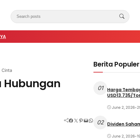
NYA
Berita Populer
 Cinta
da Hubungan
01
Harga Tembag
USD13.735/To
June 2, 2026
•
2
Facebook
Twitter
Pinterest
Mail
WhatsApp
02
Dividen Saham
June 2, 2026
•
1