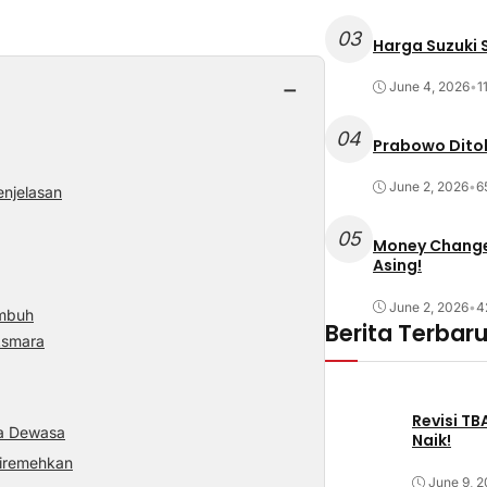
03
Harga Suzuki S
−
June 4, 2026
•
1
04
Prabowo Ditol
June 2, 2026
•
6
njelasan
05
Money Changer
Asing!
June 2, 2026
•
4
umbuh
Berita Terbar
Asmara
Revisi T
sia Dewasa
Naik!
Diremehkan
June 9, 