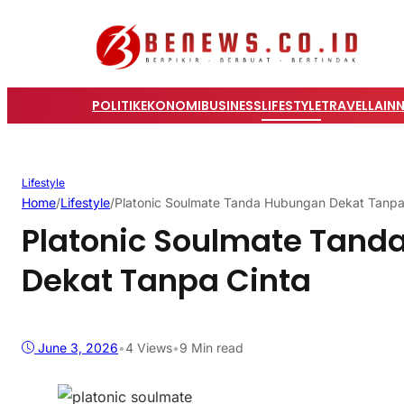
POLITIK
EKONOMI
BUSINESS
LIFESTYLE
TRAVEL
LAIN
Lifestyle
Home
/
Lifestyle
/
Platonic Soulmate Tanda Hubungan Dekat Tanpa
Platonic Soulmate Tan
Dekat Tanpa Cinta
June 3, 2026
•
4
Views
•
9 Min read