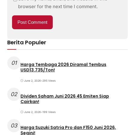
browser for the next time I comment.
Berita Populer
01
Harga Tembaga 2026 Diramal Tembus
USD13.735/Ton!
June 2, 2026
•
295 Views
02
Dividen Saham Juni 2026 45 Emiten Siap
Cairkan!
June 2, 2026
•
199 Views
03
Harga Suzuki Satria Pro dan F150 Juni 2026,
Segini!