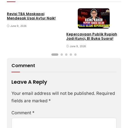
Revisi TBA Maskapai
Mendesak Usai Avtur Naik!
Ekonomi
June 9, 2026
Kepercayaan Publik Rupiah
4
Jadi Kunci, BI Buka Suara!
G
June 9, 2026
Comment
Leave A Reply
Your email address will not be published.
Required
fields are marked
*
Comment
*