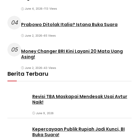
June 4, 2026
•
113 Views
04
Prabowo Ditolak Italia? Istana Buka Suara
June 2, 2026
•
65 Views
05
Money Changer BRI Kini Layani 20 Mata Uang
Asing!
June 2, 2026
•
43 Views
Berita Terbaru
Revisi TBA Maskapai Mendesak Usai Avtur
Naik!
June 9, 2026
Kepercayaan Publik Rupiah Jadi Kunci, BI
Buka Suara!