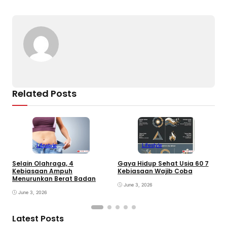
Related Posts
Lifestyle
Lifestyle
Selain Olahraga, 4
Gaya Hidup Sehat Usia 60 7
D
Kebiasaan Ampuh
Kebiasaan Wajib Coba
a
Menurunkan Berat Badan
June 3, 2026
June 3, 2026
Latest Posts