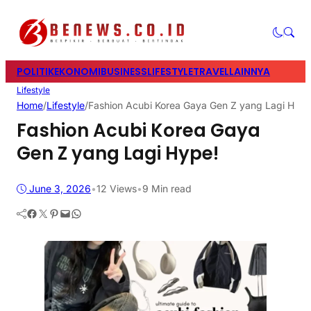
POLITIK
EKONOMI
BUSINESS
LIFESTYLE
TRAVEL
LAINNYA
Lifestyle
Home
/
Lifestyle
/
Fashion Acubi Korea Gaya Gen Z yang Lagi Hype
Fashion Acubi Korea Gaya
Gen Z yang Lagi Hype!
June 3, 2026
•
12
Views
•
9 Min read
Facebook
Twitter
Pinterest
Mail
WhatsApp