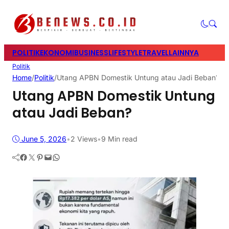
POLITIK
EKONOMI
BUSINESS
LIFESTYLE
TRAVEL
LAINNYA
Politik
Home
/
Politik
/
Utang APBN Domestik Untung atau Jadi Beban?
Utang APBN Domestik Untung
atau Jadi Beban?
June 5, 2026
•
2
Views
•
9 Min read
Facebook
Twitter
Pinterest
Mail
WhatsApp