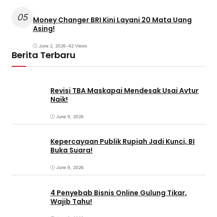
05
Money Changer BRI Kini Layani 20 Mata Uang
Asing!
June 2, 2026
•
42 Views
Berita Terbaru
Revisi TBA Maskapai Mendesak Usai Avtur
Naik!
June 9, 2026
Kepercayaan Publik Rupiah Jadi Kunci, BI
Buka Suara!
June 9, 2026
4 Penyebab Bisnis Online Gulung Tikar,
Wajib Tahu!