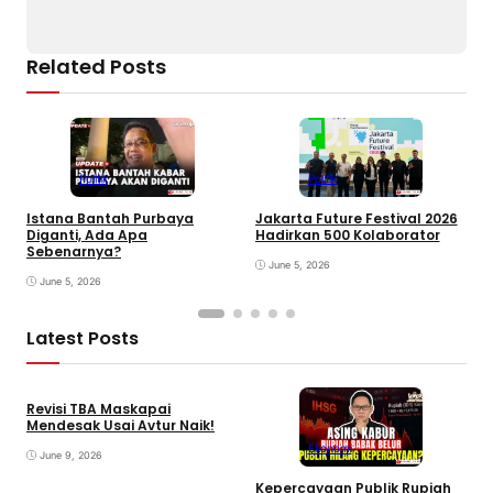
Related Posts
Politik
Politik
Istana Bantah Purbaya
Jakarta Future Festival 2026
U
Diganti, Ada Apa
Hadirkan 500 Kolaborator
K
Sebenarnya?
June 5, 2026
June 5, 2026
Latest Posts
Revisi TBA Maskapai
Mendesak Usai Avtur Naik!
Ekonomi
June 9, 2026
Kepercayaan Publik Rupiah
4