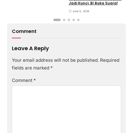
Jadi Kunci, BI Buka Suara!
G
June 9, 2026
Comment
Leave A Reply
Your email address will not be published.
Required
fields are marked
*
Comment
*