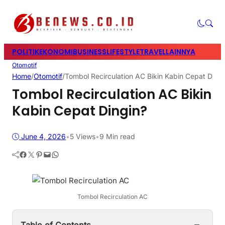
POLITIK
EKONOMI
BUSINESS
LIFESTYLE
TRAVEL
LAINNYA
Otomotif
Home
/
Otomotif
/
Tombol Recirculation AC Bikin Kabin Cepat Dingi
Tombol Recirculation AC Bikin
Kabin Cepat Dingin?
June 4, 2026
•
5
Views
•
9 Min read
Facebook
Twitter
Pinterest
Mail
WhatsApp
Tombol Recirculation AC
−