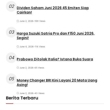
02
Dividen Saham Juni 2026 45 Emiten Siap
Cairkan!
June 2, 2026
•
199 Views
03
Harga Suzuki Satria Pro dan F150 Juni 2026,
Segini!
June 4, 2026
•
114 Views
04
Prabowo Ditolak Italia? Istana Buka Suara
June 2, 2026
•
65 Views
05
Money Changer BRI Kini Layani 20 Mata Uang
Asing!
June 2, 2026
•
43 Views
Berita Terbaru