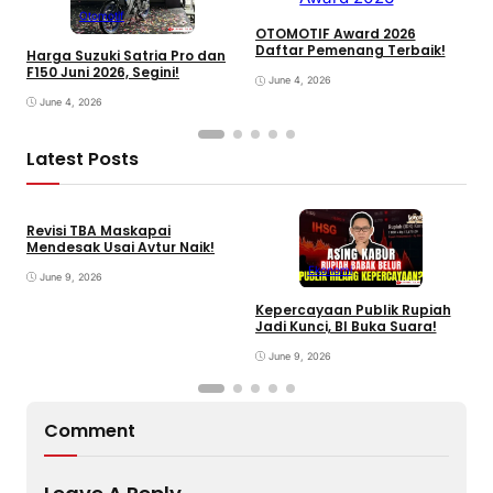
Otomotif
OTOMOTIF Award 2026
Daftar Pemenang Terbaik!
Harga Suzuki Satria Pro dan
H
F150 Juni 2026, Segini!
H
June 4, 2026
June 4, 2026
Latest Posts
Revisi TBA Maskapai
Mendesak Usai Avtur Naik!
Ekonomi
June 9, 2026
Kepercayaan Publik Rupiah
4
Jadi Kunci, BI Buka Suara!
G
June 9, 2026
Comment