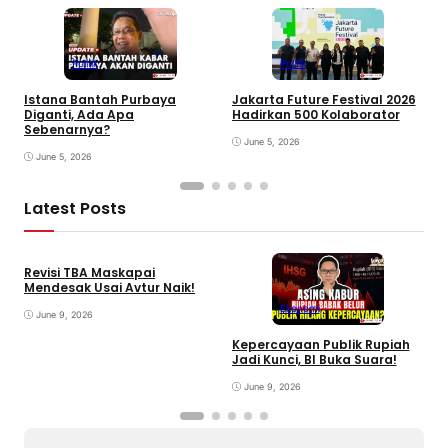
Politik
Politik
Istana Bantah Purbaya
Jakarta Future Festival 2026
U
Diganti, Ada Apa
Hadirkan 500 Kolaborator
K
Sebenarnya?
June 5, 2026
June 5, 2026
Latest Posts
Revisi TBA Maskapai
Mendesak Usai Avtur Naik!
Ekonomi
June 9, 2026
Kepercayaan Publik Rupiah
4
Jadi Kunci, BI Buka Suara!
G
June 9, 2026