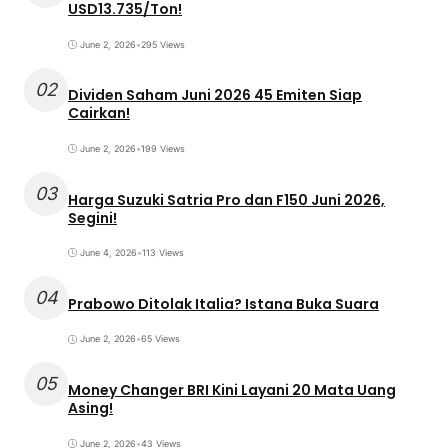
USD13.735/Ton!
June 2, 2026
•
295 Views
02
Dividen Saham Juni 2026 45 Emiten Siap
Cairkan!
June 2, 2026
•
199 Views
03
Harga Suzuki Satria Pro dan F150 Juni 2026,
Segini!
June 4, 2026
•
113 Views
04
Prabowo Ditolak Italia? Istana Buka Suara
June 2, 2026
•
65 Views
05
Money Changer BRI Kini Layani 20 Mata Uang
Asing!
June 2, 2026
•
43 Views