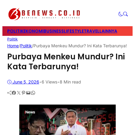
POLITIK
EKONOMI
BUSINESS
LIFESTYLE
TRAVEL
LAINNYA
Politik
Home
/
Politik
/
Purbaya Menkeu Mundur? Ini Kata Terbarunya!
Purbaya Menkeu Mundur? Ini
Kata Terbarunya!
June 5, 2026
•
6
Views
•
8 Min read
Facebook
Twitter
Pinterest
Mail
WhatsApp