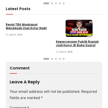
Latest Posts
Revisi TBA Maskapai
Mendesak Usai Avtur Naik!
Ekonomi
June 9, 2026
Kepercayaan Publik Rupiah
4
Jadi Kunci, BI Buka Suara!
G
June 9, 2026
Comment
Leave A Reply
Your email address will not be published.
Required
fields are marked
*
Comment
*