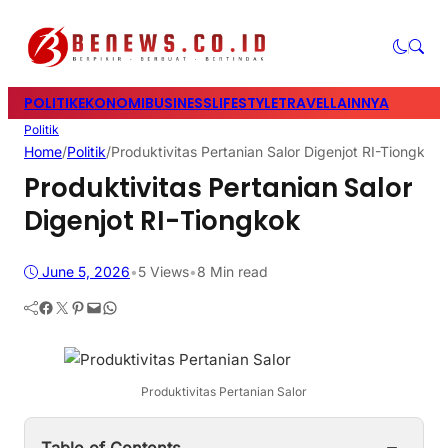
POLITIK
EKONOMI
BUSINESS
LIFESTYLE
TRAVEL
LAINNYA
Politik
Home
/
Politik
/
Produktivitas Pertanian Salor Digenjot RI-Tiongkok
Produktivitas Pertanian Salor
Digenjot RI-Tiongkok
June 5, 2026
•
5
Views
•
8 Min read
Facebook
Twitter
Pinterest
Mail
WhatsApp
Produktivitas Pertanian Salor
−