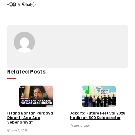
Facebook
Twitter
Pinterest
Mail
WhatsApp
Related Posts
Politik
Politik
Istana Bantah Purbaya
Jakarta Future Festival 2026
U
Diganti, Ada Apa
Hadirkan 500 Kolaborator
K
Sebenarnya?
June 5, 2026
June 5, 2026