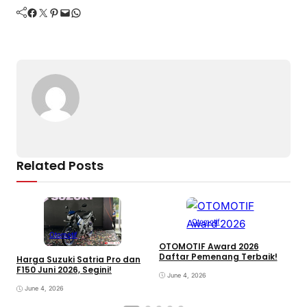
Facebook
Twitter
Pinterest
Mail
WhatsApp
Related Posts
Otomotif
Otomotif
OTOMOTIF Award 2026
Daftar Pemenang Terbaik!
Harga Suzuki Satria Pro dan
H
F150 Juni 2026, Segini!
H
June 4, 2026
June 4, 2026