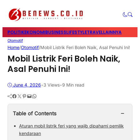
POLITIK
EKONOMI
BUSINESS
LIFESTYLE
TRAVEL
LAINNYA
Otomotif
Home
/
Otomotif
/
Mobil Listrik Feri Boleh Naik, Asal Penuhi Ini!
Mobil Listrik Feri Boleh Naik,
Asal Penuhi Ini!
June 4, 2026
•
3
Views
•
9 Min read
Facebook
Twitter
Pinterest
Mail
WhatsApp
−
Table of Contents
Aturan mobil listrik feri yang wajib dipahami pemilik
kendaraan