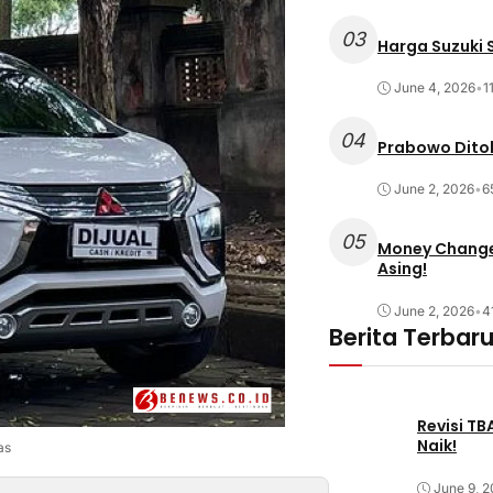
03
Harga Suzuki S
June 4, 2026
•
1
04
Prabowo Ditol
June 2, 2026
•
6
05
Money Changer
Asing!
June 2, 2026
•
4
Berita Terbar
Revisi T
Naik!
as
June 9, 