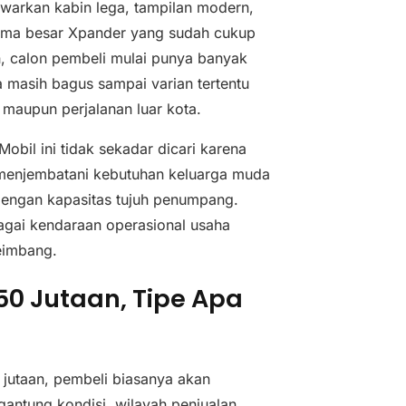
awarkan kabin lega, tampilan modern,
 nama besar Xpander yang sudah cukup
n, calon pembeli mulai punya banyak
a masih bagus sampai varian tertentu
 maupun perjalanan luar kota.
obil ini tidak sekadar dicari karena
menjembatani kebutuhan keluarga muda
 dengan kapasitas tujuh penumpang.
agai kendaraan operasional usaha
eimbang.
50 Jutaan, Tipe Apa
 jutaan, pembeli biasanya akan
antung kondisi, wilayah penjualan,