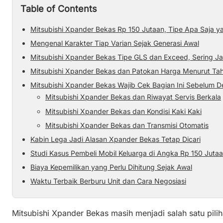
Table of Contents
Mitsubishi Xpander Bekas Rp 150 Jutaan, Tipe Apa Saja yan
Mengenal Karakter Tiap Varian Sejak Generasi Awal
Mitsubishi Xpander Bekas Tipe GLS dan Exceed, Sering Ja
Mitsubishi Xpander Bekas dan Patokan Harga Menurut Ta
Mitsubishi Xpander Bekas Wajib Cek Bagian Ini Sebelum D
Mitsubishi Xpander Bekas dan Riwayat Servis Berkala
Mitsubishi Xpander Bekas dan Kondisi Kaki Kaki
Mitsubishi Xpander Bekas dan Transmisi Otomatis
Kabin Lega Jadi Alasan Xpander Bekas Tetap Dicari
Studi Kasus Pembeli Mobil Keluarga di Angka Rp 150 Juta
Biaya Kepemilikan yang Perlu Dihitung Sejak Awal
Waktu Terbaik Berburu Unit dan Cara Negosiasi
Mitsubishi Xpander Bekas masih menjadi salah satu pilih