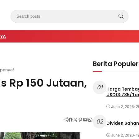
NYA
Berita Populer
ipenya!
s Rp 150 Jutaan,
01
Harga Tembag
USD13.735/To
June 2, 2026
•
2
Facebook
Twitter
Pinterest
Mail
WhatsApp
02
Dividen Saham
June 2, 2026
•
1