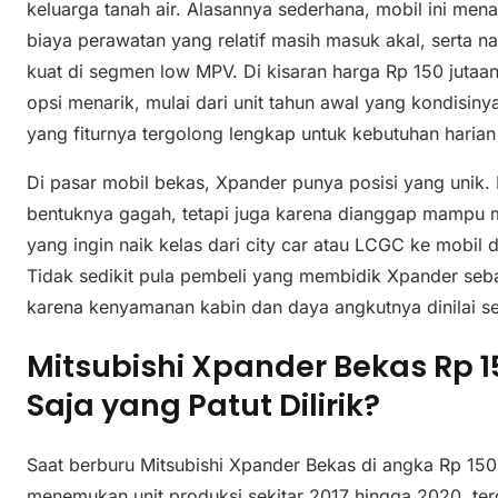
keluarga tanah air. Alasannya sederhana, mobil ini men
biaya perawatan yang relatif masih masuk akal, serta
kuat di segmen low MPV. Di kisaran harga Rp 150 jutaa
opsi menarik, mulai dari unit tahun awal yang kondisiny
yang fiturnya tergolong lengkap untuk kebutuhan harian
Di pasar mobil bekas, Xpander punya posisi yang unik. M
bentuknya gagah, tetapi juga karena dianggap mampu 
yang ingin naik kelas dari city car atau LCGC ke mobil
Tidak sedikit pula pembeli yang membidik Xpander seb
karena kenyamanan kabin dan daya angkutnya dinilai s
Mitsubishi Xpander Bekas Rp 1
Saja yang Patut Dilirik?
Saat berburu Mitsubishi Xpander Bekas di angka Rp 150
menemukan unit produksi sekitar 2017 hingga 2020, terg