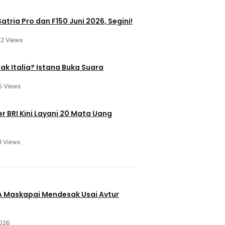
atria Pro dan F150 Juni 2026, Segini!
12 Views
ak Italia? Istana Buka Suara
5 Views
 BRI Kini Layani 20 Mata Uang
1 Views
u
BA Maskapai Mendesak Usai Avtur
2026