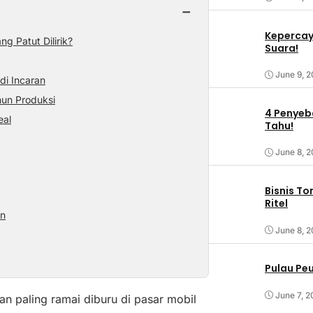
−
Kepercaya
g Patut Dilirik?
Suara!
June 9, 
di Incaran
hun Produksi
4 Penyeba
eal
Tahu!
June 8, 
Bisnis T
Ritel
an
June 8, 
Pulau Pe
June 7, 2
an paling ramai diburu di pasar mobil