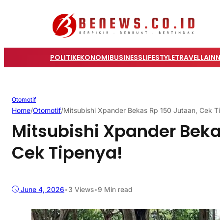
POLITIK
EKONOMI
BUSINESS
LIFESTYLE
TRAVEL
LAIN
Otomotif
Home
/
Otomotif
/
Mitsubishi Xpander Bekas Rp 150 Jutaan, Cek T
Mitsubishi Xpander Beka
Cek Tipenya!
June 4, 2026
•
3
Views
•
9 Min read