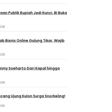
an Publik Rupiah Jadi Kunci, BI Buka
2026
b Bisnis Online Gulung Tikar, Wajib
2026
ommy Soeharto Dari Kapal hingga
2026
ucang Ujung Kulon Surga Snorkeling!
026