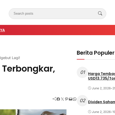
NYA
Berita Populer
Ngebut Lagi!
 Terbongkar,
01
Harga Tembag
USD13.735/To
June 2, 2026
•
2
Facebook
Twitter
Pinterest
Mail
WhatsApp
02
Dividen Saham
June 2, 2026
•
1