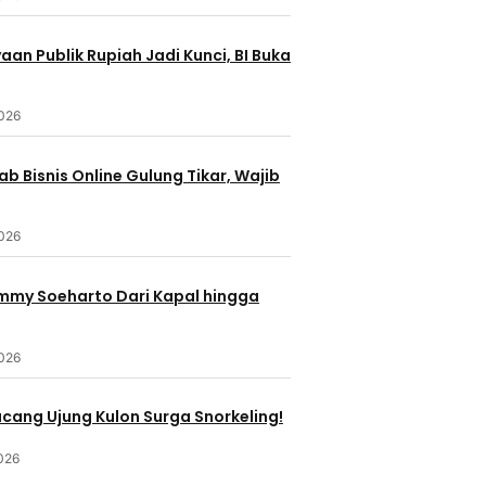
an Publik Rupiah Jadi Kunci, BI Buka
2026
b Bisnis Online Gulung Tikar, Wajib
2026
ommy Soeharto Dari Kapal hingga
2026
ucang Ujung Kulon Surga Snorkeling!
026