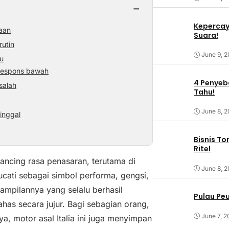
−
Kepercaya
taan
Suara!
rutin
June 9, 
u
 respons bawah
4 Penyeba
salah
Tahu!
June 8, 
inggal
Bisnis T
Ritel
ncing rasa penasaran, terutama di
June 8, 
ucati sebagai simbol performa, gengsi,
 tampilannya yang selalu berhasil
Pulau Pe
has secara jujur. Bagi sebagian orang,
June 7, 2
a, motor asal Italia ini juga menyimpan