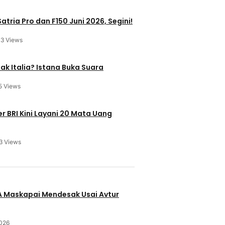
atria Pro dan F150 Juni 2026, Segini!
13 Views
ak Italia? Istana Buka Suara
5 Views
 BRI Kini Layani 20 Mata Uang
3 Views
u
BA Maskapai Mendesak Usai Avtur
2026