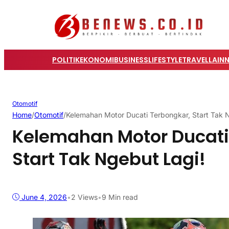
POLITIK
EKONOMI
BUSINESS
LIFESTYLE
TRAVEL
LAIN
Otomotif
Home
/
Otomotif
/
Kelemahan Motor Ducati Terbongkar, Start Tak 
Kelemahan Motor Ducati
Start Tak Ngebut Lagi!
June 4, 2026
•
2
Views
•
9 Min read