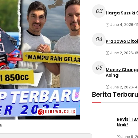
03
Harga Suzuki S
June 4, 2026
•
1
04
Prabowo Ditol
June 2, 2026
•
6
05
Money Changer
Asing!
June 2, 2026
•
4
Berita Terbar
Revisi T
Naik!
ti
June 9, 