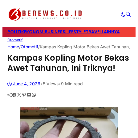
POLITIK
EKONOMI
BUSINESS
LIFESTYLE
TRAVEL
LAINNYA
Otomotif
Home
/
Otomotif
/
Kampas Kopling Motor Bekas Awet Tahunan, Ini 
Kampas Kopling Motor Bekas
Awet Tahunan, Ini Triknya!
June 4, 2026
•
5
Views
•
9 Min read
Facebook
Twitter
Pinterest
Mail
WhatsApp