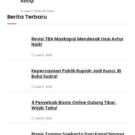
Asing!
June 2, 2026
•
42 Views
Berita Terbaru
Revisi TBA Maskapai Mendesak Usai Avtur
Naik!
June 9, 2026
Kepercayaan Publik Rupiah Jadi Kunci, BI
Buka Suara!
June 9, 2026
4 Penyebab Bisnis Online Gulung Tikar,
Wajib Tahu!
June 8, 2026
Bisnis Tommy Soeharto Dari Kapal hingga