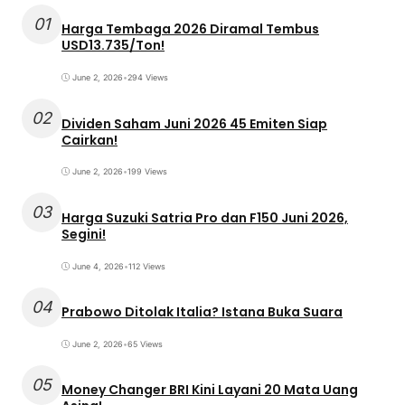
01
Harga Tembaga 2026 Diramal Tembus
USD13.735/Ton!
June 2, 2026
•
294 Views
02
Dividen Saham Juni 2026 45 Emiten Siap
Cairkan!
June 2, 2026
•
199 Views
03
Harga Suzuki Satria Pro dan F150 Juni 2026,
Segini!
June 4, 2026
•
112 Views
04
Prabowo Ditolak Italia? Istana Buka Suara
June 2, 2026
•
65 Views
05
Money Changer BRI Kini Layani 20 Mata Uang