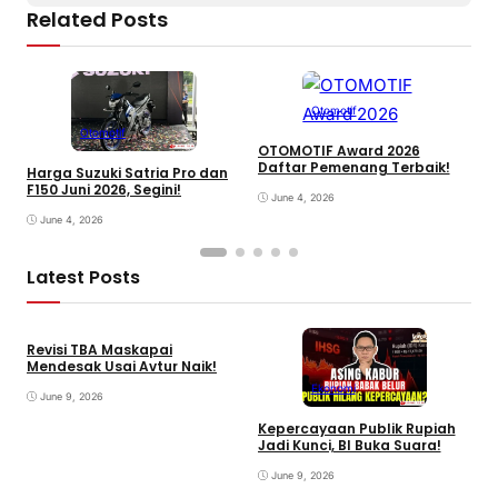
Related Posts
Otomotif
Otomotif
OTOMOTIF Award 2026
Daftar Pemenang Terbaik!
Harga Suzuki Satria Pro dan
H
F150 Juni 2026, Segini!
H
June 4, 2026
June 4, 2026
Latest Posts
Revisi TBA Maskapai
Mendesak Usai Avtur Naik!
Ekonomi
June 9, 2026
Kepercayaan Publik Rupiah
4
Jadi Kunci, BI Buka Suara!
G
June 9, 2026