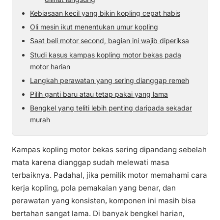
Kebiasaan kecil yang bikin kopling cepat habis
Oli mesin ikut menentukan umur kopling
Saat beli motor second, bagian ini wajib diperiksa
Studi kasus kampas kopling motor bekas pada
motor harian
Langkah perawatan yang sering dianggap remeh
Pilih ganti baru atau tetap pakai yang lama
Bengkel yang teliti lebih penting daripada sekadar
murah
Kampas kopling motor bekas sering dipandang sebelah
mata karena dianggap sudah melewati masa
terbaiknya. Padahal, jika pemilik motor memahami cara
kerja kopling, pola pemakaian yang benar, dan
perawatan yang konsisten, komponen ini masih bisa
bertahan sangat lama. Di banyak bengkel harian,