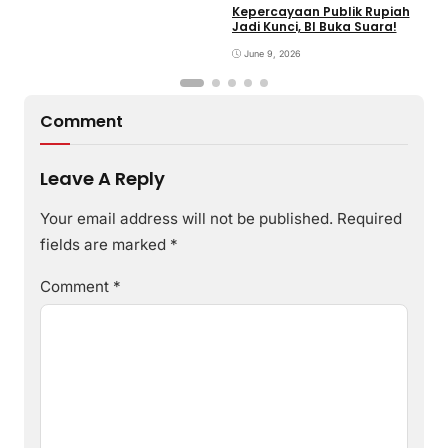
Kepercayaan Publik Rupiah
4
Jadi Kunci, BI Buka Suara!
G
June 9, 2026
Comment
Leave A Reply
Your email address will not be published.
Required
fields are marked
*
Comment
*