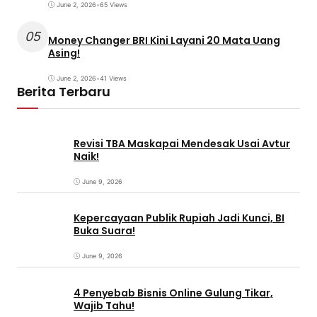
June 2, 2026
•
65 Views
05
Money Changer BRI Kini Layani 20 Mata Uang
Asing!
June 2, 2026
•
41 Views
Berita Terbaru
Revisi TBA Maskapai Mendesak Usai Avtur
Naik!
June 9, 2026
Kepercayaan Publik Rupiah Jadi Kunci, BI
Buka Suara!
June 9, 2026
4 Penyebab Bisnis Online Gulung Tikar,
Wajib Tahu!