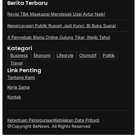
Berita Terbaru
Revisi TBA Maskapai Mendesak Usai Avtur Naik!
Kepercayaan Publik Rupiah Jadi Kunci, BI Buka Suara!
4 Penyebab Bisnis Online Gulung Tikar, Wajib Tahu!
Kategori
Business
Ekonomi
Lifestyle
Otomotif
Politik
Travel
Link Penting
Tentang Kami
Kerja Sama
Kontak
Ketentuan Penggunaan
Kebijakan Data Pribadi
@Copyright BeNews. All Rights Reserved