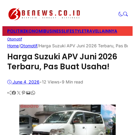
POLITIK
EKONOMI
BUSINESS
LIFESTYLE
TRAVEL
LAINNYA
Otomotif
Home
/
Otomotif
/
Harga Suzuki APV Juni 2026 Terbaru, Pas Buat
Harga Suzuki APV Juni 2026
Terbaru, Pas Buat Usaha!
June 4, 2026
•
12
Views
•
9 Min read
Facebook
Twitter
Pinterest
Mail
WhatsApp