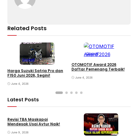
Related Posts
Otomotif
Otomotif
OTOMOTIF Award 2026
Daftar Pemenang Terbaik!
Harga Suzuki Satria Pro dan
H
F150 Juni 2026, Segini!
H
June 4, 2026
June 4, 2026
Latest Posts
Revisi TBA Maskapai
Mendesak Usai Avtur Naik!
Ekonomi
June 9, 2026