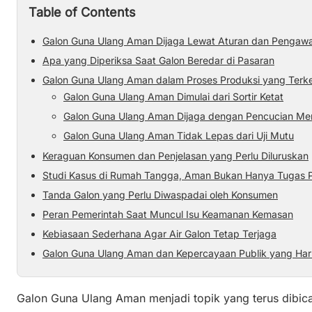
Table of Contents
Galon Guna Ulang Aman Dijaga Lewat Aturan dan Pengaw
Apa yang Diperiksa Saat Galon Beredar di Pasaran
Galon Guna Ulang Aman dalam Proses Produksi yang Terke
Galon Guna Ulang Aman Dimulai dari Sortir Ketat
Galon Guna Ulang Aman Dijaga dengan Pencucian Me
Galon Guna Ulang Aman Tidak Lepas dari Uji Mutu
Keraguan Konsumen dan Penjelasan yang Perlu Diluruskan
Studi Kasus di Rumah Tangga, Aman Bukan Hanya Tugas P
Tanda Galon yang Perlu Diwaspadai oleh Konsumen
Peran Pemerintah Saat Muncul Isu Keamanan Kemasan
Kebiasaan Sederhana Agar Air Galon Tetap Terjaga
Galon Guna Ulang Aman dan Kepercayaan Publik yang Har
Galon Guna Ulang Aman menjadi topik yang terus dibic