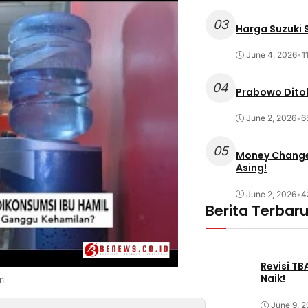
03
Harga Suzuki S
June 4, 2026
•
1
04
Prabowo Ditol
June 2, 2026
•
6
05
Money Changer
Asing!
June 2, 2026
•
4
Berita Terbar
Revisi T
Naik!
n
June 9, 