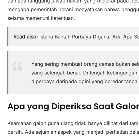
dan ada tanggung jawab hukum yang melekat pada pelak
mengapa pemerintah berani menyatakan bahwa penggun
selama memenuhi ketentuan.
Read also:
Istana Bantah Purbaya Diganti, Ada Apa 
Yang sering membuat orang cemas bukan selal
yang setengah benar. Di tengah kebingungan it
dipercaya daripada opini yang beredar tanpa 
Apa yang Diperiksa Saat Galo
Keamanan galon guna ulang tidak hanya dilihat dari tamp
bersih. Ada sejumlah aspek yang menjadi perhatian da