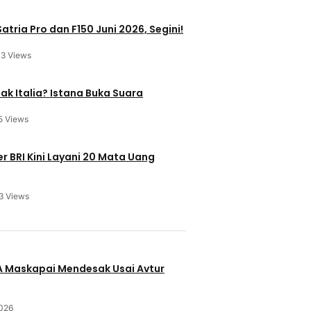
atria Pro dan F150 Juni 2026, Segini!
13 Views
ak Italia? Istana Buka Suara
5 Views
 BRI Kini Layani 20 Mata Uang
3 Views
u
BA Maskapai Mendesak Usai Avtur
2026