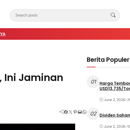
NYA
Berita Populer
 Ini Jaminan
01
Harga Tembag
USD13.735/To
June 2, 2026
•
2
Facebook
Twitter
Pinterest
Mail
WhatsApp
02
Dividen Saham
June 2, 2026
•
1