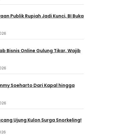
an Publik Rupiah Jadi Kunci, BI Buka
2026
b Bisnis Online Gulung Tikar, Wajib
2026
ommy Soeharto Dari Kapal hingga
2026
ucang Ujung Kulon Surga Snorkeling!
026