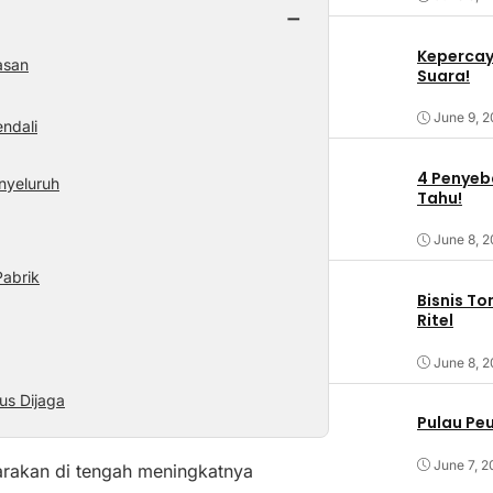
−
Kepercaya
asan
Suara!
June 9, 
ndali
4 Penyeba
nyeluruh
Tahu!
June 8, 
abrik
Bisnis T
Ritel
June 8, 
us Dijaga
Pulau Pe
June 7, 2
arakan di tengah meningkatnya