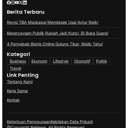
Berita Terbaru
Revisi TBA Maskapai Mendesak Usai Avtur Naik!
Kepercayaan Publik Rupiah Jadi Kunci, BI Buka Suara!
4 Penyebab Bisnis Online Gulung Tikar, Wajib Tahu!
Kategori
Business
Ekonomi
Lifestyle
Otomotif
Politik
Travel
Link Penting
Tentang Kami
Kerja Sama
Kontak
Ketentuan Penggunaan
Kebijakan Data Pribadi
@Copyright BeNews. All Rights Reserved