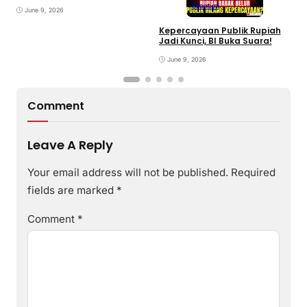
Ekonomi
June 9, 2026
Kepercayaan Publik Rupiah
4
Jadi Kunci, BI Buka Suara!
G
June 9, 2026
Comment
Leave A Reply
Your email address will not be published.
Required
fields are marked
*
Comment
*