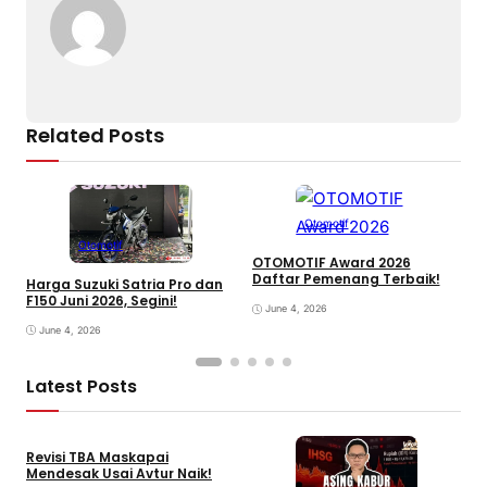
Related Posts
Otomotif
Otomotif
OTOMOTIF Award 2026
Daftar Pemenang Terbaik!
Harga Suzuki Satria Pro dan
H
F150 Juni 2026, Segini!
H
June 4, 2026
June 4, 2026
Latest Posts
Revisi TBA Maskapai
Mendesak Usai Avtur Naik!