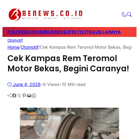
POLITIK
EKONOMI
BUSINESS
LIFESTYLE
TRAVEL
LAINNYA
Otomotif
Home
/
Otomotif
/
Cek Kampas Rem Teromol Motor Bekas, Begini 
Cek Kampas Rem Teromol
Motor Bekas, Begini Caranya!
June 4, 2026
•
6
Views
•
10 Min read
Facebook
Twitter
Pinterest
Mail
WhatsApp