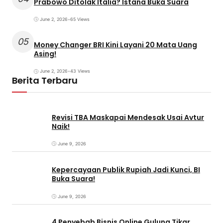
Prabowo Ditolak Italia? Istana Buka Suara
June 2, 2026
•
65 Views
05
Money Changer BRI Kini Layani 20 Mata Uang
Asing!
June 2, 2026
•
43 Views
Berita Terbaru
Revisi TBA Maskapai Mendesak Usai Avtur
Naik!
June 9, 2026
Kepercayaan Publik Rupiah Jadi Kunci, BI
Buka Suara!
June 9, 2026
4 Penyebab Bisnis Online Gulung Tikar,