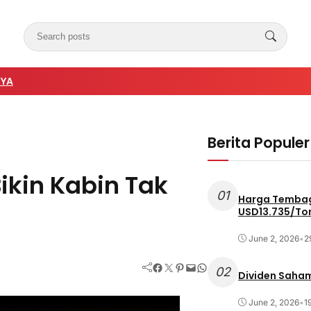
NYA
Berita Populer
ikin Kabin Tak
01
Harga Tembag
USD13.735/To
June 2, 2026
•
2
Facebook
Twitter
Pinterest
Mail
WhatsApp
02
Dividen Saham
June 2, 2026
•
1