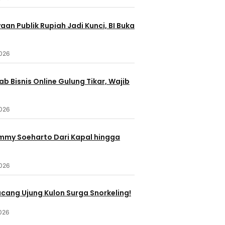
an Publik Rupiah Jadi Kunci, BI Buka
2026
b Bisnis Online Gulung Tikar, Wajib
2026
ommy Soeharto Dari Kapal hingga
2026
ucang Ujung Kulon Surga Snorkeling!
026