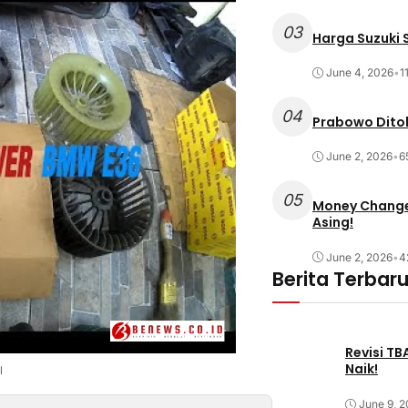
03
Harga Suzuki S
June 4, 2026
•
1
04
Prabowo Ditol
June 2, 2026
•
6
05
Money Changer
Asing!
June 2, 2026
•
4
Berita Terbar
Revisi T
Naik!
l
June 9, 