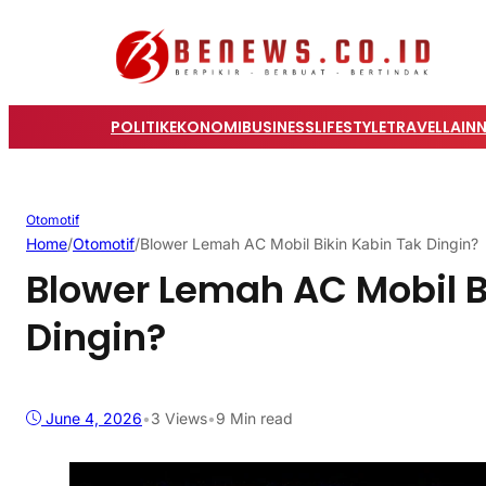
POLITIK
EKONOMI
BUSINESS
LIFESTYLE
TRAVEL
LAIN
Otomotif
Home
/
Otomotif
/
Blower Lemah AC Mobil Bikin Kabin Tak Dingin?
Blower Lemah AC Mobil B
Dingin?
June 4, 2026
•
3
Views
•
9 Min read