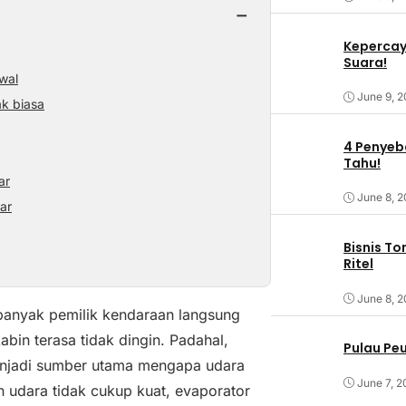
−
Kepercaya
Suara!
wal
June 9, 
ak biasa
4 Penyeba
Tahu!
ar
June 8, 
ar
Bisnis T
Ritel
June 8, 
banyak pemilik kendaraan langsung
bin terasa tidak dingin. Padahal,
Pulau Pe
menjadi sumber utama mengapa udara
June 7, 2
an udara tidak cukup kuat, evaporator