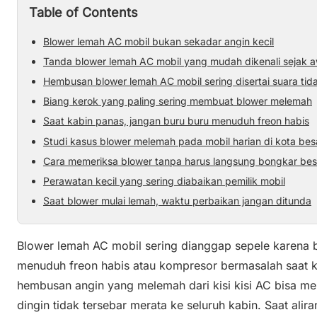
Table of Contents
Blower lemah AC mobil bukan sekadar angin kecil
Tanda blower lemah AC mobil yang mudah dikenali sejak a
Hembusan blower lemah AC mobil sering disertai suara tid
Biang kerok yang paling sering membuat blower melemah
Saat kabin panas, jangan buru buru menuduh freon habis
Studi kasus blower melemah pada mobil harian di kota bes
Cara memeriksa blower tanpa harus langsung bongkar bes
Perawatan kecil yang sering diabaikan pemilik mobil
Saat blower mulai lemah, waktu perbaikan jangan ditunda
Blower lemah AC mobil sering dianggap sepele karena 
menuduh freon habis atau kompresor bermasalah saat ka
hembusan angin yang melemah dari kisi kisi AC bisa 
dingin tidak tersebar merata ke seluruh kabin. Saat alir