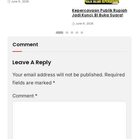
June 9, 2026
Kepercayaan Publik Rupiah
4
Jadi Kunci, BI Buka Suara!
G
June 9, 2026
Comment
Leave A Reply
Your email address will not be published.
Required
fields are marked
*
Comment
*