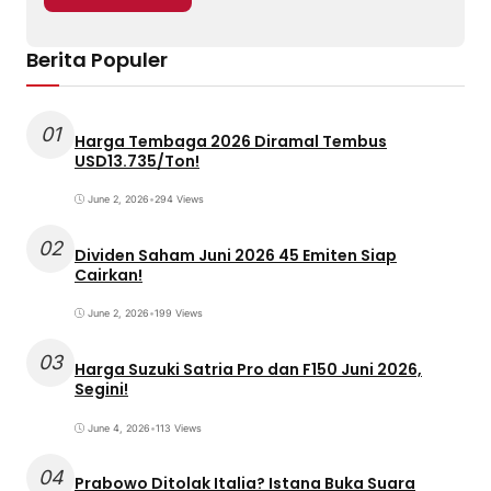
Berita Populer
01
Harga Tembaga 2026 Diramal Tembus
USD13.735/Ton!
June 2, 2026
•
294 Views
02
Dividen Saham Juni 2026 45 Emiten Siap
Cairkan!
June 2, 2026
•
199 Views
03
Harga Suzuki Satria Pro dan F150 Juni 2026,
Segini!
June 4, 2026
•
113 Views
04
Prabowo Ditolak Italia? Istana Buka Suara