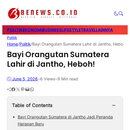
POLITIK
EKONOMI
BUSINESS
LIFESTYLE
TRAVEL
LAINNYA
Politik
Home
/
Politik
/
Bayi Orangutan Sumatera Lahir di Jantho, Heboh!
Bayi Orangutan Sumatera
Lahir di Jantho, Heboh!
June 5, 2026
•
6
Views
•
9 Min read
Facebook
Twitter
Pinterest
Mail
WhatsApp
−
Table of Contents
Bayi Orangutan Sumatera di Jantho Jadi Penanda
Harapan Baru