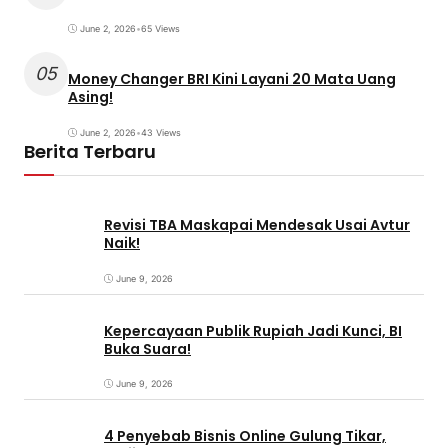
June 2, 2026
•
65 Views
05
Money Changer BRI Kini Layani 20 Mata Uang
Asing!
June 2, 2026
•
43 Views
Berita Terbaru
Revisi TBA Maskapai Mendesak Usai Avtur
Naik!
June 9, 2026
Kepercayaan Publik Rupiah Jadi Kunci, BI
Buka Suara!
June 9, 2026
4 Penyebab Bisnis Online Gulung Tikar,