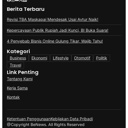
Berita Terbaru
Revisi TBA Maskapai Mendesak Usai Avtur Naik!
Kepercayaan Publik Rupiah Jadi Kunci, BI Buka Suara!
4 Penyebab Bisnis Online Gulung Tikar, Wajib Tahu!
Kategori
Business
Ekonomi
Lifestyle
Otomotif
Politik
Travel
Link Penting
Tentang Kami
Kerja Sama
Kontak
Ketentuan Penggunaan
Kebijakan Data Pribadi
@Copyright BeNews. All Rights Reserved