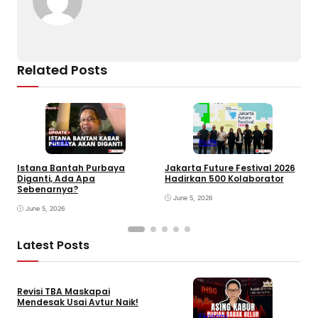
Related Posts
Politik
Politik
Istana Bantah Purbaya
Jakarta Future Festival 2026
U
Diganti, Ada Apa
Hadirkan 500 Kolaborator
K
Sebenarnya?
June 5, 2026
June 5, 2026
Latest Posts
Revisi TBA Maskapai
Mendesak Usai Avtur Naik!
Ekonomi