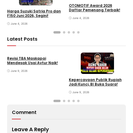
Otomotif
OTOMOTIF Award 2026
Daftar Pemenang Terbaik!
Harga Suzuki Satria Pro dan
H
F150 Juni 2026, Segini!
H
June 4, 2026
June 4, 2026
Latest Posts
Revisi TBA Maskapai
Mendesak Usai Avtur Naik!
Ekonomi
June 9, 2026
Kepercayaan Publik Rupiah
4
Jadi Kunci, BI Buka Suara!
G
June 9, 2026
Comment
Leave A Reply