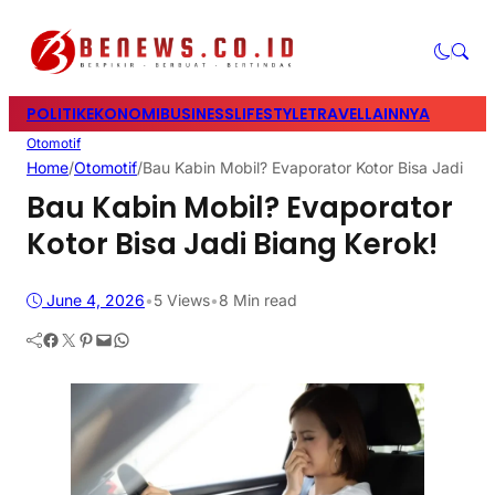
POLITIK
EKONOMI
BUSINESS
LIFESTYLE
TRAVEL
LAINNYA
Otomotif
Home
/
Otomotif
/
Bau Kabin Mobil? Evaporator Kotor Bisa Jadi Bia
Bau Kabin Mobil? Evaporator
Kotor Bisa Jadi Biang Kerok!
June 4, 2026
•
5
Views
•
8 Min read
Facebook
Twitter
Pinterest
Mail
WhatsApp