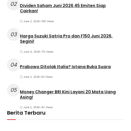
02
Dividen Saham Juni 2026 45 Emiten Siap
Cairkan!
June 2, 2026
•
199 Views
03
Harga Suzuki Satria Pro dan F150 Juni 2026,
Segini!
June 4, 2026
•
112 Views
04
Prabowo Ditolak Italia? Istana Buka Suara
June 2, 2026
•
65 Views
05
Money Changer BRI Kini Layani 20 Mata Uang
Asing!
June 2, 2026
•
43 Views
Berita Terbaru