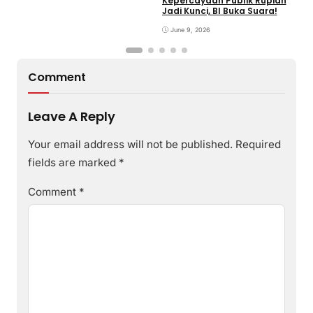
Kepercayaan Publik Rupiah
4
Jadi Kunci, BI Buka Suara!
G
June 9, 2026
Comment
Leave A Reply
Your email address will not be published.
Required
fields are marked
*
Comment
*