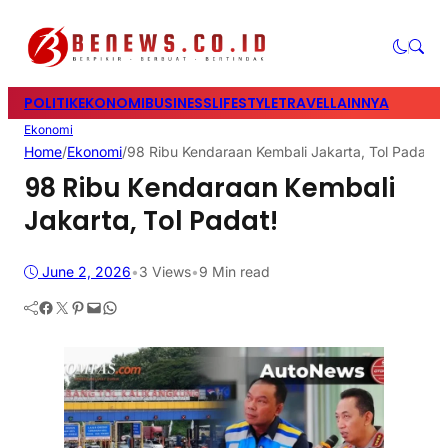
POLITIK
EKONOMI
BUSINESS
LIFESTYLE
TRAVEL
LAINNYA
Ekonomi
Home
/
Ekonomi
/
98 Ribu Kendaraan Kembali Jakarta, Tol Padat!
98 Ribu Kendaraan Kembali
Jakarta, Tol Padat!
June 2, 2026
•
3
Views
•
9 Min read
Facebook
Twitter
Pinterest
Mail
WhatsApp