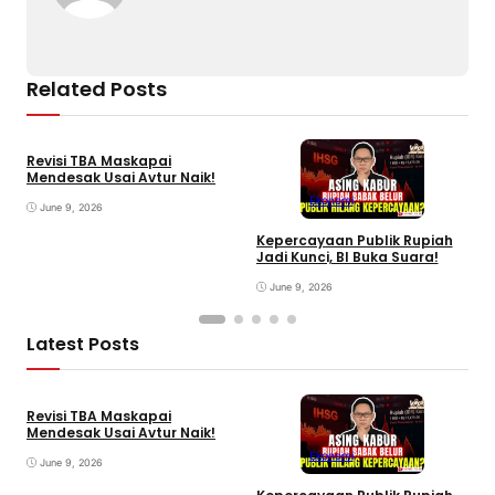
Related Posts
Revisi TBA Maskapai
Mendesak Usai Avtur Naik!
Ekonomi
June 9, 2026
Kepercayaan Publik Rupiah
I
Jadi Kunci, BI Buka Suara!
P
June 9, 2026
Latest Posts
Revisi TBA Maskapai
Mendesak Usai Avtur Naik!
Ekonomi
June 9, 2026