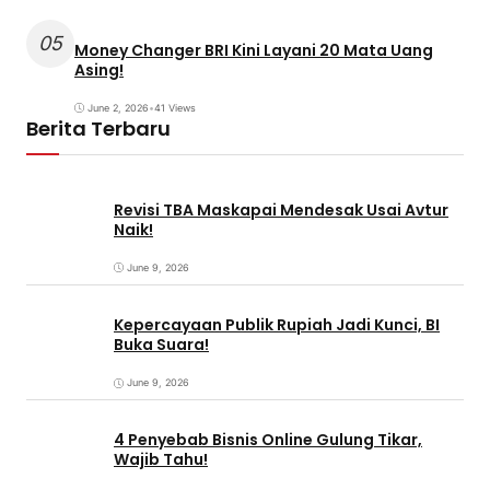
05
Money Changer BRI Kini Layani 20 Mata Uang
Asing!
June 2, 2026
•
41 Views
Berita Terbaru
Revisi TBA Maskapai Mendesak Usai Avtur
Naik!
June 9, 2026
Kepercayaan Publik Rupiah Jadi Kunci, BI
Buka Suara!
June 9, 2026
4 Penyebab Bisnis Online Gulung Tikar,
Wajib Tahu!