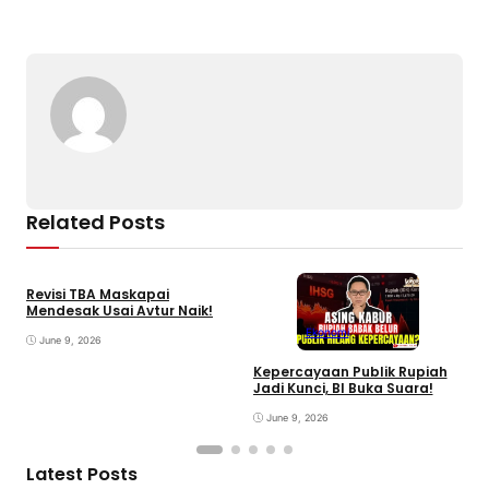
Related Posts
Revisi TBA Maskapai
Mendesak Usai Avtur Naik!
Ekonomi
June 9, 2026
Kepercayaan Publik Rupiah
I
Jadi Kunci, BI Buka Suara!
P
June 9, 2026
Latest Posts