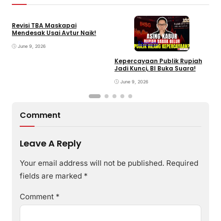
Revisi TBA Maskapai
Mendesak Usai Avtur Naik!
Ekonomi
June 9, 2026
Kepercayaan Publik Rupiah
4
Jadi Kunci, BI Buka Suara!
G
June 9, 2026
Comment
Leave A Reply
Your email address will not be published.
Required
fields are marked
*
Comment
*