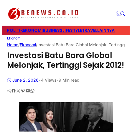
POLITIK
EKONOMI
BUSINESS
LIFESTYLE
TRAVEL
LAINNYA
Ekonomi
Home
/
Ekonomi
/
Investasi Batu Bara Global Melonjak, Tertinggi S
Investasi Batu Bara Global
Melonjak, Tertinggi Sejak 2012!
June 2, 2026
•
4
Views
•
9 Min read
Facebook
Twitter
Pinterest
Mail
WhatsApp