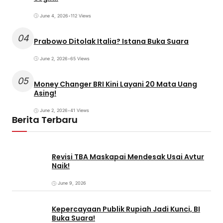
June 4, 2026
•
112 Views
04
Prabowo Ditolak Italia? Istana Buka Suara
June 2, 2026
•
65 Views
05
Money Changer BRI Kini Layani 20 Mata Uang
Asing!
June 2, 2026
•
41 Views
Berita Terbaru
Revisi TBA Maskapai Mendesak Usai Avtur
Naik!
June 9, 2026
Kepercayaan Publik Rupiah Jadi Kunci, BI
Buka Suara!