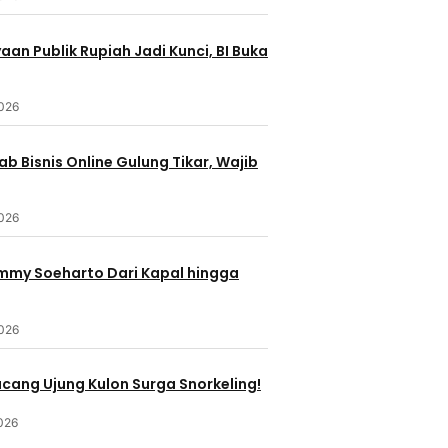
an Publik Rupiah Jadi Kunci, BI Buka
2026
b Bisnis Online Gulung Tikar, Wajib
2026
ommy Soeharto Dari Kapal hingga
2026
ucang Ujung Kulon Surga Snorkeling!
026