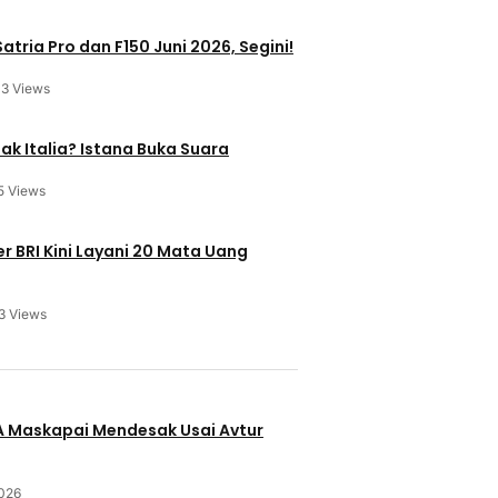
atria Pro dan F150 Juni 2026, Segini!
13 Views
ak Italia? Istana Buka Suara
5 Views
 BRI Kini Layani 20 Mata Uang
3 Views
u
BA Maskapai Mendesak Usai Avtur
2026