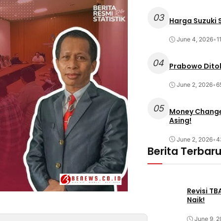
03
Harga Suzuki S
June 4, 2026
•
1
04
Prabowo Ditol
June 2, 2026
•
6
05
Money Changer
Asing!
June 2, 2026
•
4
Berita Terbar
Revisi T
Naik!
June 9, 