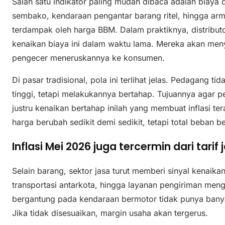
Salah satu indikator paling mudah dibaca adalah biaya d
sembako, kendaraan pengantar barang ritel, hingga arm
terdampak oleh harga BBM. Dalam praktiknya, distribu
kenaikan biaya ini dalam waktu lama. Mereka akan meny
pengecer meneruskannya ke konsumen.
Di pasar tradisional, pola ini terlihat jelas. Pedagang t
tinggi, tetapi melakukannya bertahap. Tujuannya agar 
justru kenaikan bertahap inilah yang membuat inflasi te
harga berubah sedikit demi sedikit, tetapi total beban 
Inflasi Mei 2026 juga tercermin dari tarif
Selain barang, sektor jasa turut memberi sinyal kenaikan
transportasi antarkota, hingga layanan pengiriman men
bergantung pada kendaraan bermotor tidak punya banyak 
Jika tidak disesuaikan, margin usaha akan tergerus.