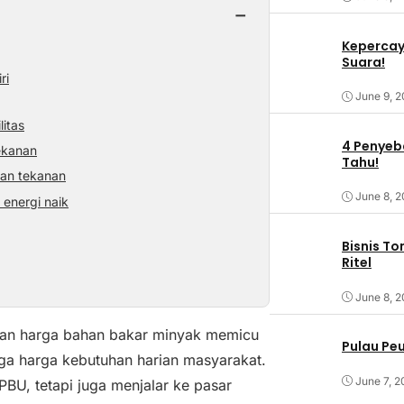
−
Kepercaya
Suara!
ri
June 9, 
litas
4 Penyeba
ekanan
Tahu!
an tekanan
June 8, 
 energi naik
Bisnis T
Ritel
June 8, 
ikan harga bahan bakar minyak memicu
Pulau Pe
ngga harga kebutuhan harian masyarakat.
June 7, 2
PBU, tetapi juga menjalar ke pasar