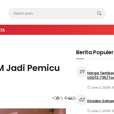
NYA
Berita Populer
BM Jadi Pemicu
01
Harga Tembag
USD13.735/To
June 2, 2026
•
2
Facebook
Twitter
Pinterest
Mail
WhatsApp
02
Dividen Saham
June 2, 2026
•
1