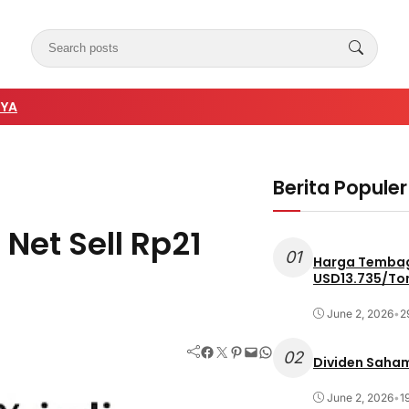
NYA
Berita Populer
 Net Sell Rp21
01
Harga Tembag
USD13.735/To
June 2, 2026
•
2
Facebook
Twitter
Pinterest
Mail
WhatsApp
02
Dividen Saham
June 2, 2026
•
1