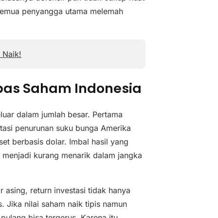
r semua penyangga utama melemah
 Naik!
pas Saham Indonesia
luar dalam jumlah besar. Pertama
ktasi penurunan suku bunga Amerika
et berbasis dolar. Imbal hasil yang
 menjadi kurang menarik dalam jangka
r asing, return investasi tidak hanya
s. Jika nilai saham naik tipis namun
lang bisa tergerus. Karena itu,