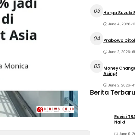
03
Harga Suzuki S
June 4, 2026
•
1
04
Prabowo Ditol
June 2, 2026
•
6
05
Money Changer
Asing!
June 2, 2026
•
4
Berita Terbar
Revisi T
Naik!
June 9, 