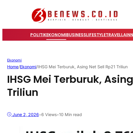
POLITIK
EKONOMI
BUSINESS
LIFESTYLE
TRAVEL
LAIN
Ekonomi
Home
/
Ekonomi
/
IHSG Mei Terburuk, Asing Net Sell Rp21 Triliun
IHSG Mei Terburuk, Asing
Triliun
June 2, 2026
•
6
Views
•
10 Min read