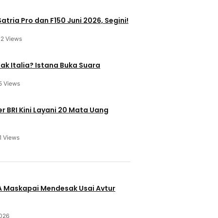
atria Pro dan F150 Juni 2026, Segini!
12 Views
ak Italia? Istana Buka Suara
5 Views
 BRI Kini Layani 20 Mata Uang
1 Views
u
BA Maskapai Mendesak Usai Avtur
2026