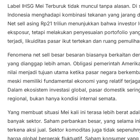
Label IHSG Mei Terburuk tidak muncul tanpa alasan. Di 
Indonesia menghadapi kombinasi tekanan yang jarang d
Net sell asing Rp21 triliun menunjukkan bahwa investor 
eksposur, tetapi melakukan penyesuaian portofolio yang 
terjadi, likuiditas pasar ikut tertekan dan ruang pemulih
Fenomena net sell besar besaran biasanya berkaitan d
yang dianggap lebih aman. Obligasi pemerintah Amerika 
nilai menjadi tujuan utama ketika pasar negara berkemban
meski memiliki fundamental ekonomi yang relatif terjaga,
Dalam ekosistem investasi global, pasar domestik sering 
regional, bukan hanya kondisi internal semata.
Yang membuat situasi Mei kali ini terasa lebih berat ad
banyak sektor. Saham perbankan besar, yang selama ini
terkena aksi jual. Sektor komoditas juga tidak sepen
harga global bergerak fluktuatif. Saham konsumer yang 