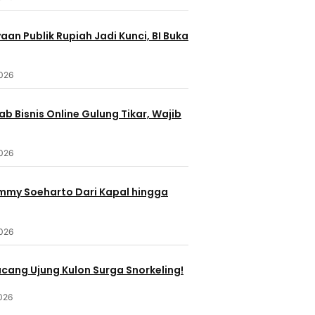
an Publik Rupiah Jadi Kunci, BI Buka
2026
b Bisnis Online Gulung Tikar, Wajib
2026
ommy Soeharto Dari Kapal hingga
2026
ucang Ujung Kulon Surga Snorkeling!
026