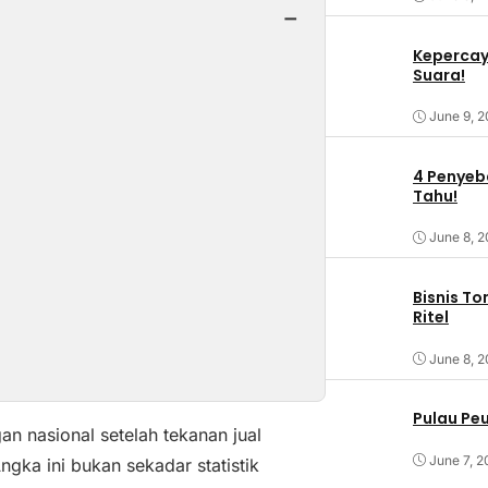
−
Kepercaya
Suara!
June 9, 
4 Penyeba
Tahu!
June 8, 
Bisnis T
Ritel
June 8, 
Pulau Pe
n nasional setelah tekanan jual
June 7, 2
ngka ini bukan sekadar statistik