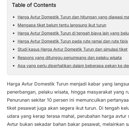
Table of Contents
Harga Avtur Domestik Turun dan hitungan yang diawasi m
Mengapa tiket belum tentu langsung ikut turun
Harga Avtur Domestik Turun di tengah biaya lain yang belu
Harga Avtur Domestik Turun pada rute ramai dan rute tipis
Studi kasus Harga Avtur Domestik Turun dan simulasi tiket
Respons yang ditunggu penumpang dan pelaku wisata
Apa yang perlu diperhatikan dalam beberapa pekan ke d
Harga Avtur Domestik Turun menjadi kabar yang langsun
penerbangan, pelaku wisata, hingga masyarakat yang r
Penurunan sekitar 10 persen ini memunculkan pertanyaa
tiket pesawat juga akan segera ikut turun. Di tengah ke
udara yang kerap terasa mahal, perubahan harga avtur s
Avtur bukan sekadar bahan bakar pesawat, melainkan s