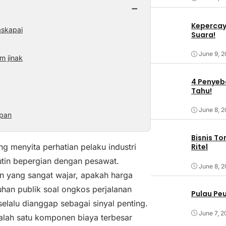
−
Kepercaya
askapai
Suara!
June 9, 
m jinak
4 Penyeba
Tahu!
June 8, 
epan
Bisnis T
g menyita perhatian pelaku industri
Ritel
utin bepergian dengan pesawat.
June 8, 
n yang sangat wajar, apakah harga
luhan publik soal ongkos perjalanan
Pulau Pe
elalu dianggap sebagai sinyal penting.
June 7, 2
alah satu komponen biaya terbesar