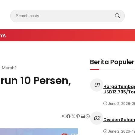
NYA
Berita Populer
ut Murah?
run 10 Persen,
01
Harga Tembag
USD13.735/To
June 2, 2026
•
2
Facebook
Twitter
Pinterest
Mail
WhatsApp
02
Dividen Saham
June 2, 2026
•
1