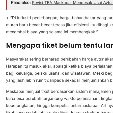
Read also:
Revisi TBA Maskapai Mendesak Usai Avtur
> “Di industri penerbangan, harga bahan bakar yang tur
murah baru benar benar terasa jika efisiensi itu dibag
menambal biaya yang selama ini membengkak.”
Mengapa tiket belum tentu la
Masyarakat sering berharap perubahan harga avtur akan se
Harapan itu masuk akal, apalagi ketika biaya perjalana
bagi keluarga, pelaku usaha, dan wisatawan. Meski begit
yang jauh lebih rumit daripada sekadar menjumlahkan b
Maskapai menjual tiket berdasarkan sistem manajemen p
kursi bisa berubah tergantung waktu pemesanan, tingkat 
keberangkatan, hingga kompetisi antarmaskapai. Artinya,
tiket yang sudah lebih dulu dijual dengan struktur harga 