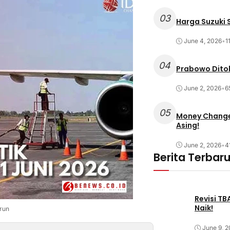
03
Harga Suzuki S
June 4, 2026
•
1
04
Prabowo Ditol
June 2, 2026
•
6
05
Money Changer
Asing!
June 2, 2026
•
4
Berita Terbar
Revisi T
Naik!
run
June 9, 