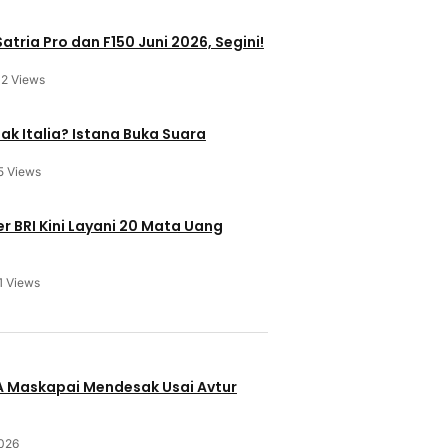
atria Pro dan F150 Juni 2026, Segini!
12 Views
ak Italia? Istana Buka Suara
5 Views
 BRI Kini Layani 20 Mata Uang
1 Views
u
BA Maskapai Mendesak Usai Avtur
2026