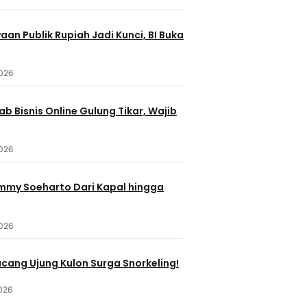
an Publik Rupiah Jadi Kunci, BI Buka
2026
b Bisnis Online Gulung Tikar, Wajib
2026
ommy Soeharto Dari Kapal hingga
2026
ucang Ujung Kulon Surga Snorkeling!
026