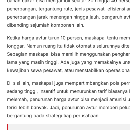
bahan bakar bisa mengambil sekitar 30 hingga 40 persen
penerbangan, tergantung rute, jenis pesawat, efisiensi 
penerbangan jarak menengah hingga jauh, pengaruh avt
dibanding sejumlah komponen lain.
Ketika harga avtur turun 10 persen, maskapai tentu me
longgar. Namun ruang itu tidak otomatis seluruhnya dit
Sebagian maskapai bisa memilih menggunakan penghem
lama yang masih tinggi. Ada juga yang memakainya un
kewajiban sewa pesawat, atau menstabilkan operasional 
Di sisi lain, maskapai juga mempertimbangkan pola pe
sedang tinggi, insentif untuk menurunkan tarif biasanya l
melemah, penurunan harga avtur bisa menjadi amunisi 
terisi lebih banyak. Jadi, penurunan avtur memberi pelua
bergantung pada strategi tiap perusahaan.