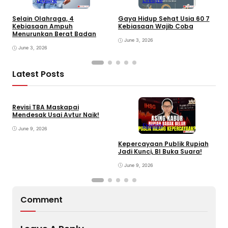
Lifestyle
Lifestyle
Selain Olahraga, 4
Gaya Hidup Sehat Usia 60 7
D
Kebiasaan Ampuh
Kebiasaan Wajib Coba
a
Menurunkan Berat Badan
June 3, 2026
June 3, 2026
Latest Posts
Revisi TBA Maskapai
Mendesak Usai Avtur Naik!
Ekonomi
June 9, 2026
Kepercayaan Publik Rupiah
4
Jadi Kunci, BI Buka Suara!
G
June 9, 2026
Comment