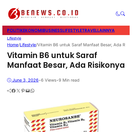
POLITIK
EKONOMI
BUSINESS
LIFESTYLE
TRAVEL
LAINNYA
Lifestyle
Home
/
Lifestyle
/
Vitamin B6 untuk Saraf Manfaat Besar, Ada Risi
Vitamin B6 untuk Saraf
Manfaat Besar, Ada Risikonya
June 3, 2026
•
6
Views
•
9 Min read
Facebook
Twitter
Pinterest
Mail
WhatsApp