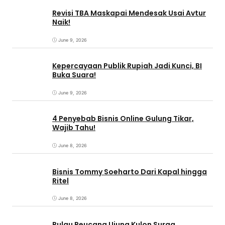
Revisi TBA Maskapai Mendesak Usai Avtur
Naik!
June 9, 2026
Kepercayaan Publik Rupiah Jadi Kunci, BI
Buka Suara!
June 9, 2026
4 Penyebab Bisnis Online Gulung Tikar,
Wajib Tahu!
June 8, 2026
Bisnis Tommy Soeharto Dari Kapal hingga
Ritel
June 8, 2026
Pulau Peucang Ujung Kulon Surga