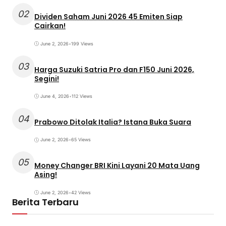
02
Dividen Saham Juni 2026 45 Emiten Siap
Cairkan!
June 2, 2026
•
199 Views
03
Harga Suzuki Satria Pro dan F150 Juni 2026,
Segini!
June 4, 2026
•
112 Views
04
Prabowo Ditolak Italia? Istana Buka Suara
June 2, 2026
•
65 Views
05
Money Changer BRI Kini Layani 20 Mata Uang
Asing!
June 2, 2026
•
42 Views
Berita Terbaru