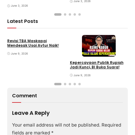
June 3, 2026
June 3, 2026
Latest Posts
Revisi TBA Maskapai
Mendesak Usai Avtur Naik!
Ekonomi
June 9, 2026
Kepercayaan Publik Rupiah
4
Jadi Kunci, BI Buka Suara!
G
June 9, 2026
Comment
Leave A Reply
Your email address will not be published.
Required
fields are marked
*