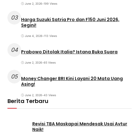
June 2, 2026
•
199 Views
03
Harga Suzuki Satria Pro dan F150 Juni 2026,
Segini!
June 4, 2026
•
113 Views
04
Prabowo Ditolak Italia? Istana Buka Suara
June 2, 2026
•
65 Views
05
Money Changer BRI Kini Layani 20 Mata Uang
Asing!
June 2, 2026
•
43 Views
Berita Terbaru
Revisi TBA Maskapai Mendesak Usai Avtur
Naik!