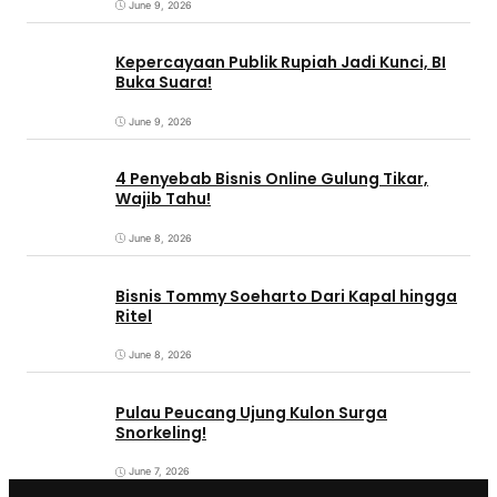
June 9, 2026
Kepercayaan Publik Rupiah Jadi Kunci, BI
Buka Suara!
June 9, 2026
4 Penyebab Bisnis Online Gulung Tikar,
Wajib Tahu!
June 8, 2026
Bisnis Tommy Soeharto Dari Kapal hingga
Ritel
June 8, 2026
Pulau Peucang Ujung Kulon Surga
Snorkeling!
June 7, 2026