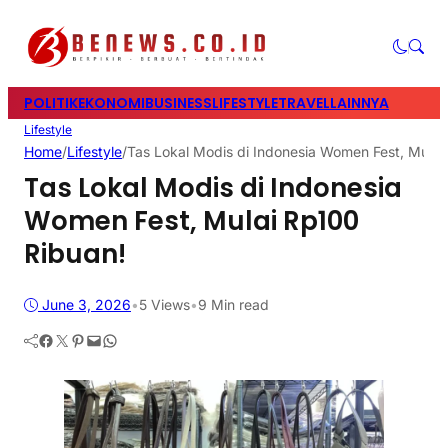
POLITIK
EKONOMI
BUSINESS
LIFESTYLE
TRAVEL
LAINNYA
Lifestyle
Home
/
Lifestyle
/
Tas Lokal Modis di Indonesia Women Fest, Mulai
Tas Lokal Modis di Indonesia
Women Fest, Mulai Rp100
Ribuan!
June 3, 2026
•
5
Views
•
9 Min read
Facebook
Twitter
Pinterest
Mail
WhatsApp