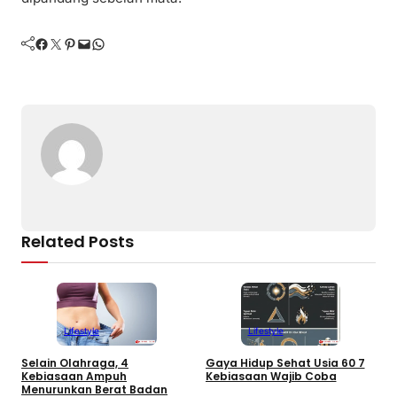
Facebook
Twitter
Pinterest
Mail
WhatsApp
Related Posts
Lifestyle
Lifestyle
Selain Olahraga, 4
Gaya Hidup Sehat Usia 60 7
D
Kebiasaan Ampuh
Kebiasaan Wajib Coba
a
Menurunkan Berat Badan