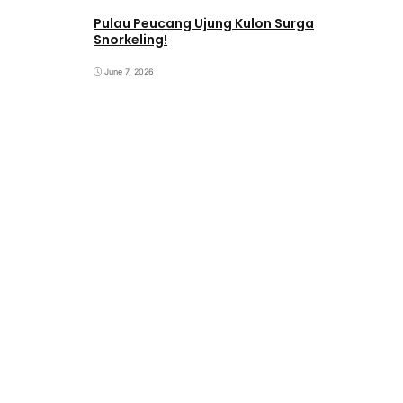
Pulau Peucang Ujung Kulon Surga
Snorkeling!
June 7, 2026