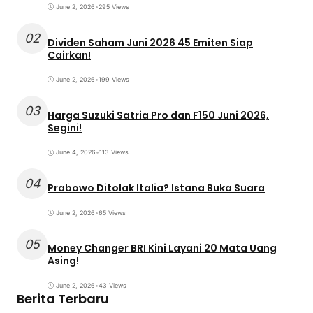
June 2, 2026
•
295 Views
02
Dividen Saham Juni 2026 45 Emiten Siap
Cairkan!
June 2, 2026
•
199 Views
03
Harga Suzuki Satria Pro dan F150 Juni 2026,
Segini!
June 4, 2026
•
113 Views
04
Prabowo Ditolak Italia? Istana Buka Suara
June 2, 2026
•
65 Views
05
Money Changer BRI Kini Layani 20 Mata Uang
Asing!
June 2, 2026
•
43 Views
Berita Terbaru