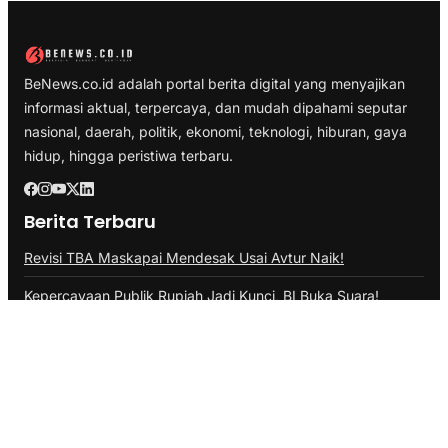
BeNews.co.id adalah portal berita digital yang menyajikan
informasi aktual, terpercaya, dan mudah dipahami seputar
nasional, daerah, politik, ekonomi, teknologi, hiburan, gaya
hidup, hingga peristiwa terbaru.
Berita Terbaru
Revisi TBA Maskapai Mendesak Usai Avtur Naik!
Kepercayaan Publik Rupiah Jadi Kunci, BI Buka Suara!
4 Penyebab Bisnis Online Gulung Tikar, Wajib Tahu!
Kategori
Business
Ekonomi
Lifestyle
Otomotif
Politik
Travel
Link Penting