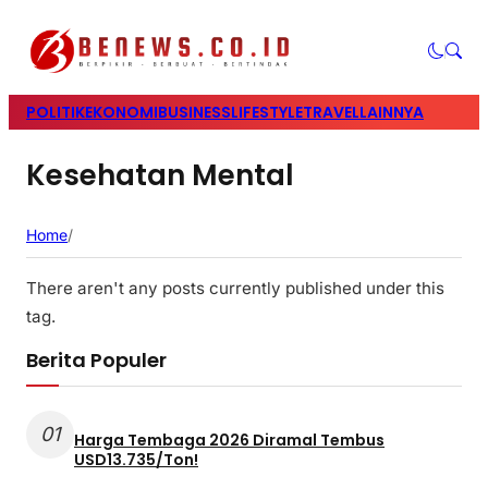
POLITIK
EKONOMI
BUSINESS
LIFESTYLE
TRAVEL
LAINNYA
Kesehatan Mental
Home
/
There aren't any posts currently published under this
tag.
Berita Populer
01
Harga Tembaga 2026 Diramal Tembus
USD13.735/Ton!