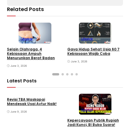
Related Posts
Lifestyle
Lifestyle
Selain Olahraga, 4
Gaya Hidup Sehat Usia 60 7
D
Kebiasaan Ampuh
Kebiasaan Wajib Coba
a
Menurunkan Berat Badan
June 3, 2026
June 3, 2026
Latest Posts
Revisi TBA Maskapai
Mendesak Usai Avtur Naik!
Ekonomi
June 9, 2026
Kepercayaan Publik Rupiah
4
Jadi Kunci, BI Buka Suara!
G