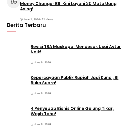
05
Money Changer BRI Kini Layani 20 Mata Uang
Asing!
June 2, 2026
•
42 Views
Berita Terbaru
Revisi TBA Maskapai Mendesak Usai Avtur
Naik!
June 9, 2026
Kepercayaan Publik Rupiah Jadi Kunci, BI
Buka Suara!
June 9, 2026
4 Penyebab Bisnis Online Gulung Tikar,
Wajib Tahu!
June 8, 2026