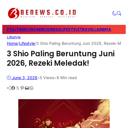
POLITIK
EKONOMI
BUSINESS
LIFESTYLE
TRAVEL
LAINNYA
Lifestyle
Home
/
Lifestyle
/
3 Shio Paling Beruntung Juni 2026, Rezeki Mele
3 Shio Paling Beruntung Juni
2026, Rezeki Meledak!
June 3, 2026
•
5
Views
•
9 Min read
Facebook
Twitter
Pinterest
Mail
WhatsApp