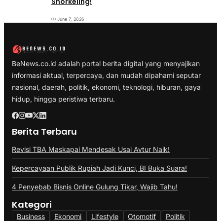
Snorkeling!
June 7, 2026
BeNews.co.id adalah portal berita digital yang menyajikan
informasi aktual, terpercaya, dan mudah dipahami seputar
nasional, daerah, politik, ekonomi, teknologi, hiburan, gaya
hidup, hingga peristiwa terbaru.
Berita Terbaru
Revisi TBA Maskapai Mendesak Usai Avtur Naik!
Kepercayaan Publik Rupiah Jadi Kunci, BI Buka Suara!
4 Penyebab Bisnis Online Gulung Tikar, Wajib Tahu!
Kategori
Business
Ekonomi
Lifestyle
Otomotif
Politik