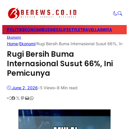
POLITIK
EKONOMI
BUSINESS
LIFESTYLE
TRAVEL
LAINNYA
Ekonomi
Home
/
Ekonomi
/
Rugi Bersih Buma Internasional Susut 66%, Ini 
Rugi Bersih Buma
Internasional Susut 66%, Ini
Pemicunya
June 2, 2026
•
5
Views
•
8 Min read
Facebook
Twitter
Pinterest
Mail
WhatsApp