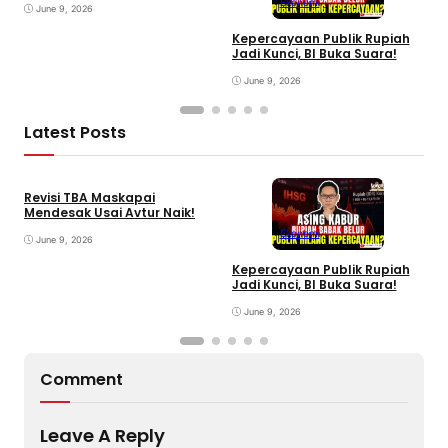
Ekonomi
June 9, 2026
Kepercayaan Publik Rupiah
I
Jadi Kunci, BI Buka Suara!
P
June 9, 2026
Latest Posts
Revisi TBA Maskapai
Mendesak Usai Avtur Naik!
Ekonomi
June 9, 2026
Kepercayaan Publik Rupiah
4
Jadi Kunci, BI Buka Suara!
G
June 9, 2026
Comment
Leave A Reply