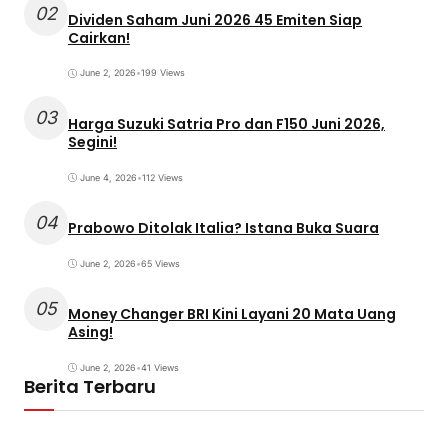
02
Dividen Saham Juni 2026 45 Emiten Siap
Cairkan!
June 2, 2026
•
199 Views
03
Harga Suzuki Satria Pro dan F150 Juni 2026,
Segini!
June 4, 2026
•
112 Views
04
Prabowo Ditolak Italia? Istana Buka Suara
June 2, 2026
•
65 Views
05
Money Changer BRI Kini Layani 20 Mata Uang
Asing!
June 2, 2026
•
41 Views
Berita Terbaru