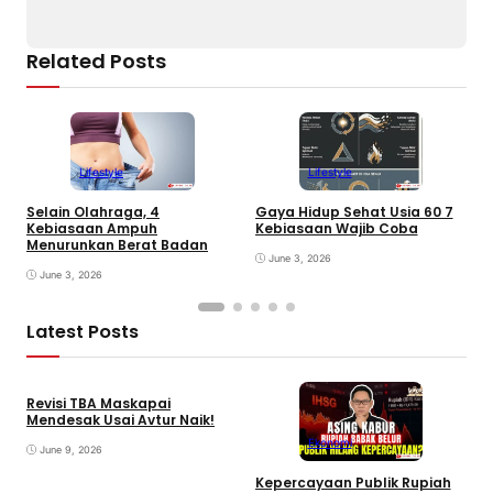
Related Posts
Lifestyle
Lifestyle
Selain Olahraga, 4
Gaya Hidup Sehat Usia 60 7
D
Kebiasaan Ampuh
Kebiasaan Wajib Coba
a
Menurunkan Berat Badan
June 3, 2026
June 3, 2026
Latest Posts
Revisi TBA Maskapai
Mendesak Usai Avtur Naik!
Ekonomi
June 9, 2026
Kepercayaan Publik Rupiah
4