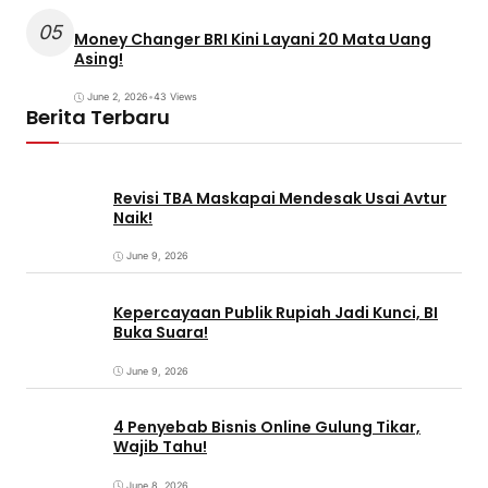
05
Money Changer BRI Kini Layani 20 Mata Uang
Asing!
June 2, 2026
•
43 Views
Berita Terbaru
Revisi TBA Maskapai Mendesak Usai Avtur
Naik!
June 9, 2026
Kepercayaan Publik Rupiah Jadi Kunci, BI
Buka Suara!
June 9, 2026
4 Penyebab Bisnis Online Gulung Tikar,
Wajib Tahu!
June 8, 2026