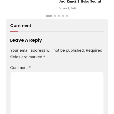
Jadi Kunci, BI Buka Suara!
G
June 9, 2026
Comment
Leave A Reply
Your email address will not be published.
Required
fields are marked
*
Comment
*