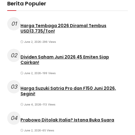
Berita Populer
01
Harga Tembaga 2026 Diramal Tembus
USD13.735/Ton!
June 2, 2026
•
296 Views
02
Dividen Saham Juni 2026 45 Emiten Siap
Cairkan!
June 2, 2026
•
199 Views
03
Harga Suzuki Satria Pro dan F150 Juni 2026,
Segini!
June 4, 2026
•
113 Views
04
Prabowo Ditolak Italia? Istana Buka Suara
June 2, 2026
•
65 Views