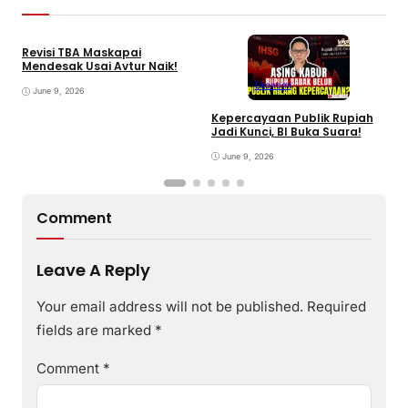
Revisi TBA Maskapai
Mendesak Usai Avtur Naik!
Ekonomi
June 9, 2026
Kepercayaan Publik Rupiah
4
Jadi Kunci, BI Buka Suara!
G
June 9, 2026
Comment
Leave A Reply
Your email address will not be published.
Required
fields are marked
*
Comment
*