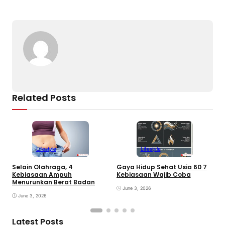
Related Posts
Lifestyle
Lifestyle
Selain Olahraga, 4
Gaya Hidup Sehat Usia 60 7
D
Kebiasaan Ampuh
Kebiasaan Wajib Coba
a
Menurunkan Berat Badan
June 3, 2026
June 3, 2026
Latest Posts