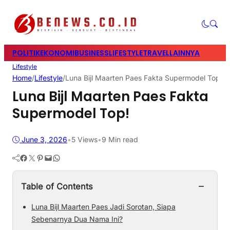
POLITIK
EKONOMI
BUSINESS
LIFESTYLE
TRAVEL
LAINNYA
Lifestyle
Home
/
Lifestyle
/
Luna Bijl Maarten Paes Fakta Supermodel Top!
Luna Bijl Maarten Paes Fakta
Supermodel Top!
June 3, 2026
•
5
Views
•
9 Min read
Facebook
Twitter
Pinterest
Mail
WhatsApp
−
Table of Contents
Luna Bijl Maarten Paes Jadi Sorotan, Siapa
Sebenarnya Dua Nama Ini?