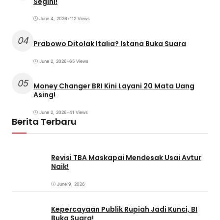
Segini!
June 4, 2026
•
112 Views
04
Prabowo Ditolak Italia? Istana Buka Suara
June 2, 2026
•
65 Views
05
Money Changer BRI Kini Layani 20 Mata Uang
Asing!
June 2, 2026
•
41 Views
Berita Terbaru
Revisi TBA Maskapai Mendesak Usai Avtur
Naik!
June 9, 2026
Kepercayaan Publik Rupiah Jadi Kunci, BI
Buka Suara!