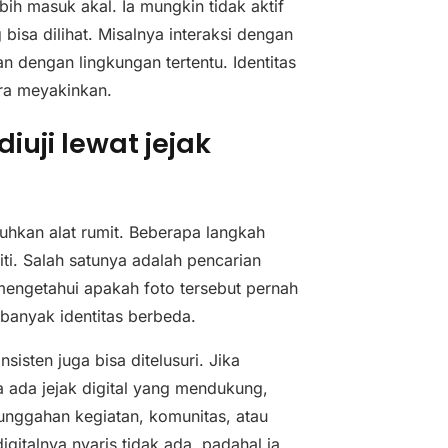
bih masuk akal. Ia mungkin tidak aktif
isa dilihat. Misalnya interaksi dengan
 dengan lingkungan tertentu. Identitas
ra meyakinkan.
iuji lewat jejak
uhkan alat rumit. Beberapa langkah
liti. Salah satunya adalah pencarian
mengetahui apakah foto tersebut pernah
h banyak identitas berbeda.
isten juga bisa ditelusuri. Jika
a ada jejak digital yang mendukung,
, unggahan kegiatan, komunitas, atau
igitalnya nyaris tidak ada, padahal ia