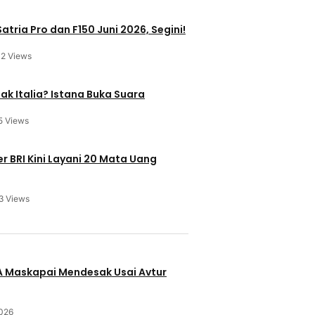
atria Pro dan F150 Juni 2026, Segini!
12 Views
ak Italia? Istana Buka Suara
5 Views
 BRI Kini Layani 20 Mata Uang
3 Views
u
BA Maskapai Mendesak Usai Avtur
2026