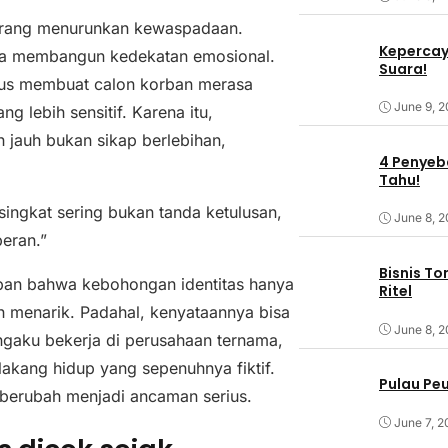
orang menurunkan kewaspadaan.
Kepercaya
ana membangun kedekatan emosional.
Suara!
rus membuat calon korban merasa
June 9, 
g lebih sensitif. Karena itu,
 jauh bukan sikap berlebihan,
4 Penyeba
Tahu!
singkat sering bukan tanda ketulusan,
June 8, 
eran.”
Bisnis T
pan bahwa kebohongan identitas hanya
Ritel
ih menarik. Padahal, kenyataannya bisa
June 8, 
gaku bekerja di perusahaan ternama,
lakang hidup yang sepenuhnya fiktif.
Pulau Pe
 berubah menjadi ancaman serius.
June 7, 2