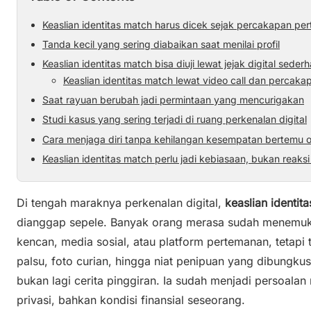
Keaslian identitas match harus dicek sejak percakapan pe
Tanda kecil yang sering diabaikan saat menilai profil
Keaslian identitas match bisa diuji lewat jejak digital seder
Keaslian identitas match lewat video call dan percak
Saat rayuan berubah jadi permintaan yang mencurigakan
Studi kasus yang sering terjadi di ruang perkenalan digital
Cara menjaga diri tanpa kehilangan kesempatan bertemu 
Keaslian identitas match perlu jadi kebiasaan, bukan reaksi
Di tengah maraknya perkenalan digital,
keaslian identit
dianggap sepele. Banyak orang merasa sudah menemuka
kencan, media sosial, atau platform pertemanan, tetapi
palsu, foto curian, hingga niat penipuan yang dibungk
bukan lagi cerita pinggiran. Ia sudah menjadi persoala
privasi, bahkan kondisi finansial seseorang.