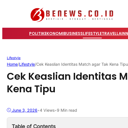
POLITIK
EKONOMI
BUSINESS
LIFESTYLE
TRAVEL
LAIN
Lifestyle
Home
/
Lifestyle
/
Cek Keaslian Identitas Match agar Tak Kena Tipu
Cek Keaslian Identitas 
Kena Tipu
June 3, 2026
•
4
Views
•
9 Min read
Table of Contents