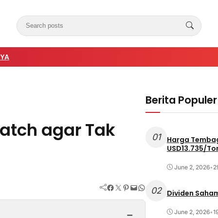
NYA
Berita Populer
Match agar Tak
01
Harga Tembag
USD13.735/To
June 2, 2026
•
2
Facebook
Twitter
Pinterest
Mail
WhatsApp
02
Dividen Saham
−
June 2, 2026
•
1