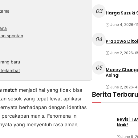
03
rtama
Harga Suzuki S
June 4, 2026
•
1
hana
apan spontan
04
Prabowo Ditol
June 2, 2026
•
6
orang baru
05
Money Changer
 terlambat
Asing!
June 2, 2026
•
4
as match
menjadi hal yang tidak bisa
Berita Terbar
n sosok yang tepat lewat aplikasi
 ternyata berhadapan dengan identitas
us percakapan manis. Fenomena ini
Revisi T
n nyata yang menyentuh rasa aman,
Naik!
June 9, 