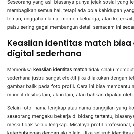
Seseorang yang asli biasanya punya jejak sosial yang le
membagikan semua hal, tetapi ada pola kehidupan yang b
teman, unggahan lama, momen keluarga, atau keterkaitan
palsu sering gagal membangun detail semacam ini seca
Keaslian identitas match bisa d
digital sederhana
Memeriksa
keaslian identitas match
tidak selalu membut
sederhana justru sangat efektif jika dilakukan dengan te
gambar balik pada foto profil. Cara ini bisa membantu 
muncul di situs lain, akun lain, atau bahkan dipakai ole
Selain foto, nama lengkap atau nama panggilan yang kons
seseorang mengaku bekerja di bidang tertentu, biasany
meski tidak selalu lengkap. Misalnya profil profesional
keterhubungan dengan akun lain. Jika seluruh identitas d