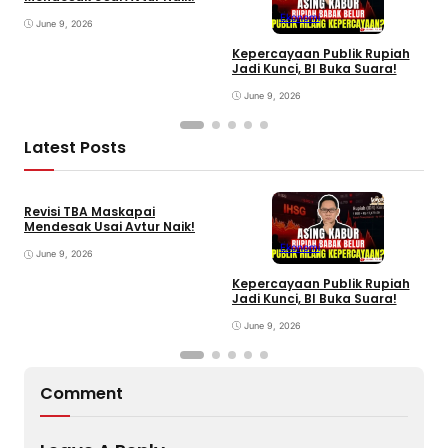
Ekonomi
June 9, 2026
Kepercayaan Publik Rupiah
I
Jadi Kunci, BI Buka Suara!
P
June 9, 2026
Latest Posts
Revisi TBA Maskapai
Mendesak Usai Avtur Naik!
Ekonomi
June 9, 2026
Kepercayaan Publik Rupiah
4
Jadi Kunci, BI Buka Suara!
G
June 9, 2026
Comment