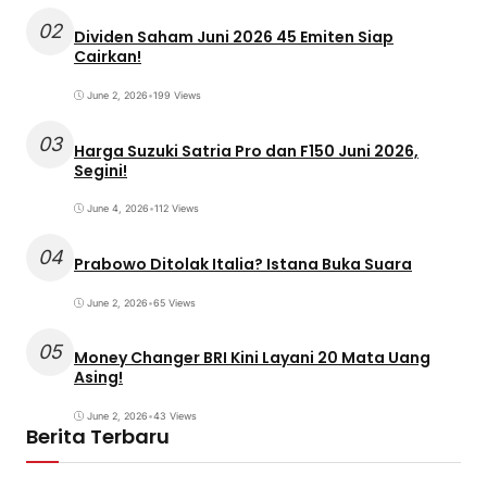
02
Dividen Saham Juni 2026 45 Emiten Siap
Cairkan!
June 2, 2026
•
199 Views
03
Harga Suzuki Satria Pro dan F150 Juni 2026,
Segini!
June 4, 2026
•
112 Views
04
Prabowo Ditolak Italia? Istana Buka Suara
June 2, 2026
•
65 Views
05
Money Changer BRI Kini Layani 20 Mata Uang
Asing!
June 2, 2026
•
43 Views
Berita Terbaru