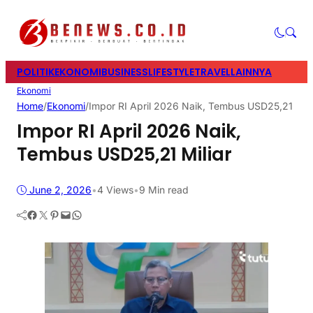
POLITIK
EKONOMI
BUSINESS
LIFESTYLE
TRAVEL
LAINNYA
Ekonomi
Home
/
Ekonomi
/
Impor RI April 2026 Naik, Tembus USD25,21 Mili
Impor RI April 2026 Naik,
Tembus USD25,21 Miliar
June 2, 2026
•
4
Views
•
9 Min read
Facebook
Twitter
Pinterest
Mail
WhatsApp