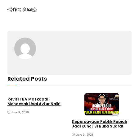
Facebook
Twitter
Pinterest
Mail
WhatsApp
Related Posts
Revisi TBA Maskapai
Mendesak Usai Avtur Naik!
Ekonomi
June 9, 2026
Kepercayaan Publik Rupiah
I
Jadi Kunci, BI Buka Suara!
P
June 9, 2026