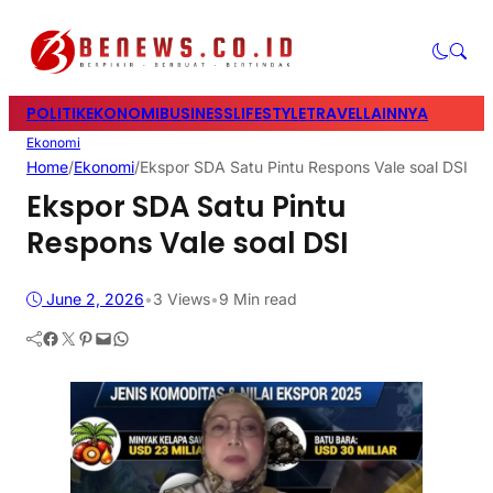
POLITIK
EKONOMI
BUSINESS
LIFESTYLE
TRAVEL
LAINNYA
Ekonomi
Home
/
Ekonomi
/
Ekspor SDA Satu Pintu Respons Vale soal DSI
Ekspor SDA Satu Pintu
Respons Vale soal DSI
June 2, 2026
•
3
Views
•
9 Min read
Facebook
Twitter
Pinterest
Mail
WhatsApp