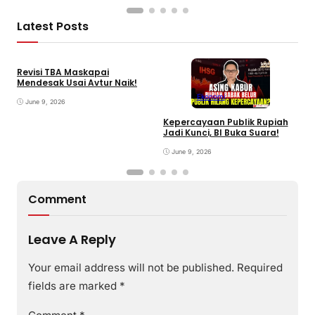
Latest Posts
Revisi TBA Maskapai
Mendesak Usai Avtur Naik!
Ekonomi
June 9, 2026
Kepercayaan Publik Rupiah
4
Jadi Kunci, BI Buka Suara!
G
June 9, 2026
Comment
Leave A Reply
Your email address will not be published.
Required
fields are marked
*