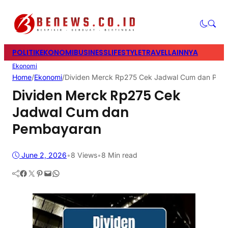
POLITIK
EKONOMI
BUSINESS
LIFESTYLE
TRAVEL
LAINNYA
Ekonomi
Home
/
Ekonomi
/
Dividen Merck Rp275 Cek Jadwal Cum dan Pem
Dividen Merck Rp275 Cek
Jadwal Cum dan
Pembayaran
June 2, 2026
•
8
Views
•
8 Min read
Facebook
Twitter
Pinterest
Mail
WhatsApp