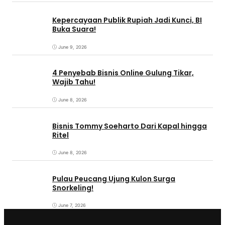
Kepercayaan Publik Rupiah Jadi Kunci, BI
Buka Suara!
June 9, 2026
4 Penyebab Bisnis Online Gulung Tikar,
Wajib Tahu!
June 8, 2026
Bisnis Tommy Soeharto Dari Kapal hingga
Ritel
June 8, 2026
Pulau Peucang Ujung Kulon Surga
Snorkeling!
June 7, 2026