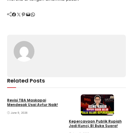
Facebook
Twitter
Pinterest
Mail
WhatsApp
Related Posts
Revisi TBA Maskapai
Mendesak Usai Avtur Naik!
Ekonomi
June 9, 2026
Kepercayaan Publik Rupiah
I
Jadi Kunci, BI Buka Suara!
P