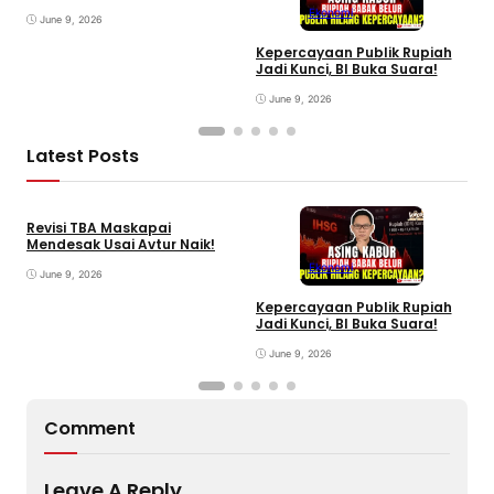
Ekonomi
June 9, 2026
Kepercayaan Publik Rupiah
I
Jadi Kunci, BI Buka Suara!
P
June 9, 2026
Latest Posts
Revisi TBA Maskapai
Mendesak Usai Avtur Naik!
Ekonomi
June 9, 2026
Kepercayaan Publik Rupiah
4
Jadi Kunci, BI Buka Suara!
G
June 9, 2026
Comment
Leave A Reply