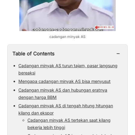
cadangan minyak AS
−
Table of Contents
Cadangan minyak AS turun tajam, pasar langsung
bereaksi
Mengapa cadangan minyak AS bisa menyusut
Cadangan minyak AS dan hubungan eratnya
dengan harga BBM
Cadangan minyak AS di tengah hitung hitungan
kilang dan ekspor
Cadangan minyak AS tertekan saat kilang
bekerja lebih tinggi