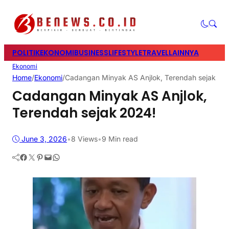
POLITIK
EKONOMI
BUSINESS
LIFESTYLE
TRAVEL
LAINNYA
Ekonomi
Home
/
Ekonomi
/
Cadangan Minyak AS Anjlok, Terendah sejak 20
Cadangan Minyak AS Anjlok,
Terendah sejak 2024!
June 3, 2026
•
8
Views
•
9 Min read
Facebook
Twitter
Pinterest
Mail
WhatsApp