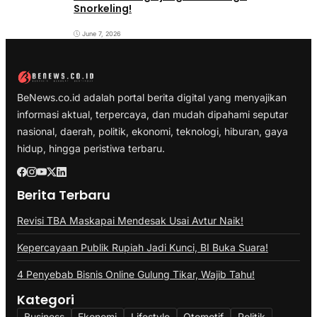
Snorkeling!
June 7, 2026
BeNews.co.id adalah portal berita digital yang menyajikan
informasi aktual, terpercaya, dan mudah dipahami seputar
nasional, daerah, politik, ekonomi, teknologi, hiburan, gaya
hidup, hingga peristiwa terbaru.
Berita Terbaru
Revisi TBA Maskapai Mendesak Usai Avtur Naik!
Kepercayaan Publik Rupiah Jadi Kunci, BI Buka Suara!
4 Penyebab Bisnis Online Gulung Tikar, Wajib Tahu!
Kategori
Business
Ekonomi
Lifestyle
Otomotif
Politik