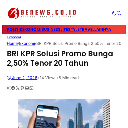
POLITIK
EKONOMI
BUSINESS
LIFESTYLE
TRAVEL
LAINNYA
Ekonomi
Home
/
Ekonomi
/
BRI KPR Solusi Promo Bunga 2,50% Tenor 20 Ta
BRI KPR Solusi Promo Bunga
2,50% Tenor 20 Tahun
June 2, 2026
•
14
Views
•
8 Min read
Facebook
Twitter
Pinterest
Mail
WhatsApp