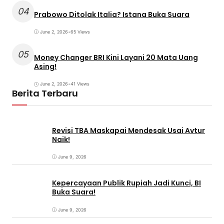
04
Prabowo Ditolak Italia? Istana Buka Suara
June 2, 2026
•
65 Views
05
Money Changer BRI Kini Layani 20 Mata Uang
Asing!
June 2, 2026
•
41 Views
Berita Terbaru
Revisi TBA Maskapai Mendesak Usai Avtur
Naik!
June 9, 2026
Kepercayaan Publik Rupiah Jadi Kunci, BI
Buka Suara!
June 9, 2026