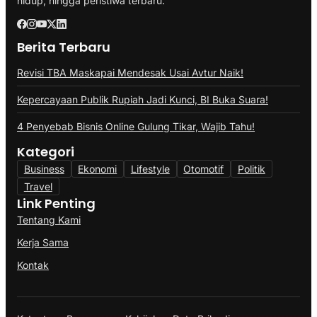
hidup, hingga peristiwa terbaru.
Berita Terbaru
Revisi TBA Maskapai Mendesak Usai Avtur Naik!
Kepercayaan Publik Rupiah Jadi Kunci, BI Buka Suara!
4 Penyebab Bisnis Online Gulung Tikar, Wajib Tahu!
Kategori
Business
Ekonomi
Lifestyle
Otomotif
Politik
Travel
Link Penting
Tentang Kami
Kerja Sama
Kontak