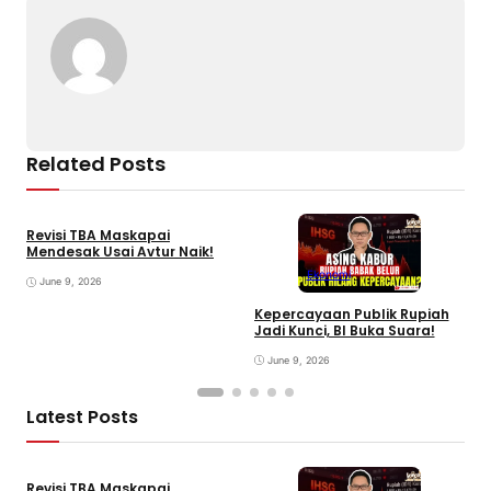
Related Posts
Revisi TBA Maskapai
Mendesak Usai Avtur Naik!
Ekonomi
June 9, 2026
Kepercayaan Publik Rupiah
I
Jadi Kunci, BI Buka Suara!
P
June 9, 2026
Latest Posts
Revisi TBA Maskapai