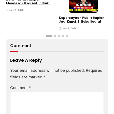
Mendesak Usai Avtur Naik!
Ekonomi
June 9, 2026
Kepercayaan Publik Rupiah
4
Jadi Kunci, BI Buka Suara!
G
June 9, 2026
Comment
Leave A Reply
Your email address will not be published.
Required
fields are marked
*
Comment
*