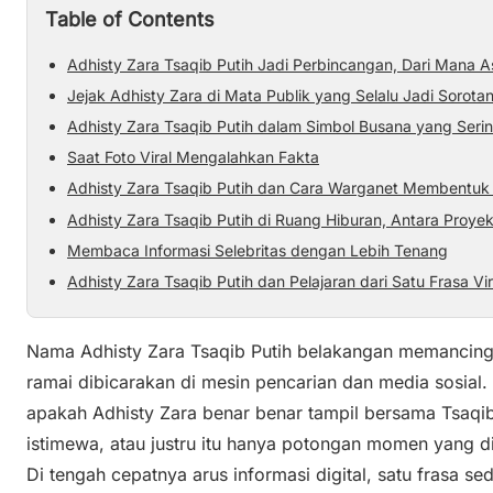
Table of Contents
Adhisty Zara Tsaqib Putih Jadi Perbincangan, Dari Mana A
Jejak Adhisty Zara di Mata Publik yang Selalu Jadi Sorota
Adhisty Zara Tsaqib Putih dalam Simbol Busana yang Serin
Saat Foto Viral Mengalahkan Fakta
Adhisty Zara Tsaqib Putih dan Cara Warganet Membentuk C
Adhisty Zara Tsaqib Putih di Ruang Hiburan, Antara Proye
Membaca Informasi Selebritas dengan Lebih Tenang
Adhisty Zara Tsaqib Putih dan Pelajaran dari Satu Frasa Vir
Nama Adhisty Zara Tsaqib Putih belakangan memancing r
ramai dibicarakan di mesin pencarian dan media sosi
apakah Adhisty Zara benar benar tampil bersama Tsaqib
istimewa, atau justru itu hanya potongan momen yang 
Di tengah cepatnya arus informasi digital, satu frasa s