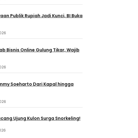
an Publik Rupiah Jadi Kunci, BI Buka
2026
b Bisnis Online Gulung Tikar, Wajib
2026
ommy Soeharto Dari Kapal hingga
2026
ucang Ujung Kulon Surga Snorkeling!
026