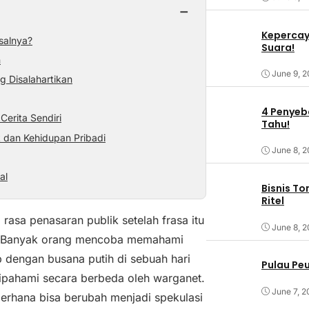
−
Kepercaya
salnya?
Suara!
n
June 9, 
g Disalahartikan
4 Penyeba
erita Sendiri
Tahu!
k dan Kehidupan Pribadi
June 8, 
al
Bisnis T
Ritel
asa penasaran publik setelah frasa itu
June 8, 
al. Banyak orang mencoba memahami
 dengan busana putih di sebuah hari
Pulau Pe
dipahami secara berbeda oleh warganet.
June 7, 2
ederhana bisa berubah menjadi spekulasi