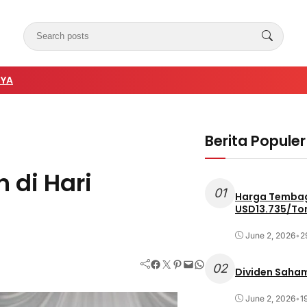
NYA
Berita Populer
 di Hari
01
Harga Tembag
USD13.735/To
June 2, 2026
•
2
Facebook
Twitter
Pinterest
Mail
WhatsApp
02
Dividen Saham
June 2, 2026
•
1