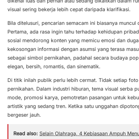
dikenal luas dan pernah atau sedang dikaitkan dalam ru
visual sering bekerja lebih cepat daripada klarifikasi.
Bila ditelusuri, pencarian semacam ini biasanya muncul
Pertama, ada rasa ingin tahu terhadap kehidupan pribad
sosial mendorong konten yang memicu emosi dan dugaan
kekosongan informasi dengan asumsi yang terasa masuk 
sebagai simbol pernikahan, padahal secara budaya popu
elegan, bersih, romantis, dan sinematik.
Di titik inilah publik perlu lebih cermat. Tidak setiap fo
pernikahan. Dalam industri hiburan, tema visual serba pu
mode, promosi karya, pemotretan pasangan untuk kebut
artistik yang sedang tren. Ketika satu unggahan dipoton
bergeser jauh.
Read also:
Selain Olahraga, 4 Kebiasaan Ampuh Men