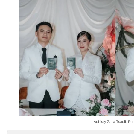
Adhisty Zara Tsaqib Put