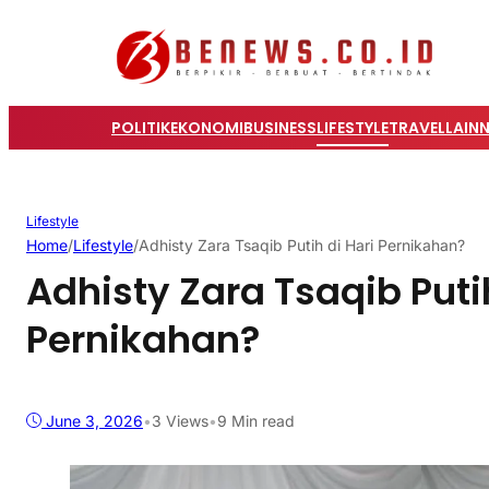
POLITIK
EKONOMI
BUSINESS
LIFESTYLE
TRAVEL
LAIN
Lifestyle
Home
/
Lifestyle
/
Adhisty Zara Tsaqib Putih di Hari Pernikahan?
Adhisty Zara Tsaqib Putih
Pernikahan?
June 3, 2026
•
3
Views
•
9 Min read