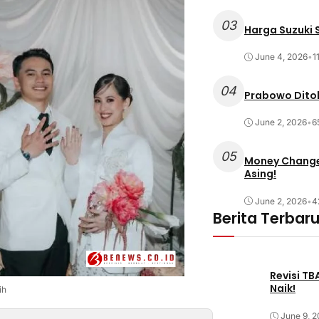
03
Harga Suzuki S
June 4, 2026
•
1
04
Prabowo Ditol
June 2, 2026
•
6
05
Money Changer
Asing!
June 2, 2026
•
4
Berita Terbar
Revisi T
Naik!
ih
June 9, 