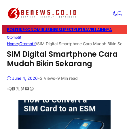
POLITIK
EKONOMI
BUSINESS
LIFESTYLE
TRAVEL
LAINNYA
Otomotif
Home
/
Otomotif
/
SIM Digital Smartphone Cara Mudah Bikin Seka
SIM Digital Smartphone Cara
Mudah Bikin Sekarang
June 4, 2026
•
2
Views
•
9 Min read
Facebook
Twitter
Pinterest
Mail
WhatsApp