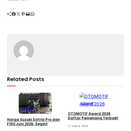
Facebook
Twitter
Pinterest
Mail
WhatsApp
Related Posts
Otomotif
Otomotif
OTOMOTIF Award 2026
Daftar Pemenang Terbaik!
Harga Suzuki Satria Pro dan
H
F150 Juni 2026, Segini!
H
June 4, 2026