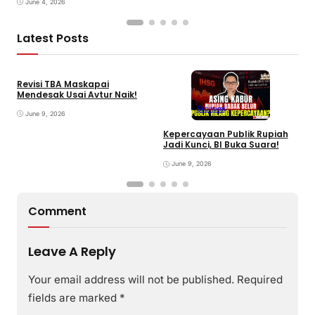
June 4, 2026
Latest Posts
Revisi TBA Maskapai
Mendesak Usai Avtur Naik!
Ekonomi
June 9, 2026
Kepercayaan Publik Rupiah
4
Jadi Kunci, BI Buka Suara!
G
June 9, 2026
Comment
Leave A Reply
Your email address will not be published.
Required
fields are marked
*