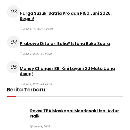
03
Harga Suzuki Satria Pro dan F150 Juni 2026,
Segini!
June 4, 2026
•
112 Views
04
Prabowo Ditolak Italia? Istana Buka Suara
June 2, 2026
•
65 Views
05
Money Changer BRI Kini Layani 20 Mata Uang
Asing!
June 2, 2026
•
41 Views
Berita Terbaru
Revisi TBA Maskapai Mendesak Usai Avtur
Naik!
June 9, 2026