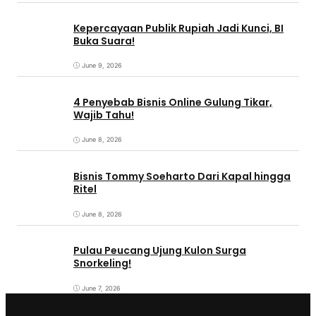
Kepercayaan Publik Rupiah Jadi Kunci, BI
Buka Suara!
June 9, 2026
4 Penyebab Bisnis Online Gulung Tikar,
Wajib Tahu!
June 8, 2026
Bisnis Tommy Soeharto Dari Kapal hingga
Ritel
June 8, 2026
Pulau Peucang Ujung Kulon Surga
Snorkeling!
June 7, 2026