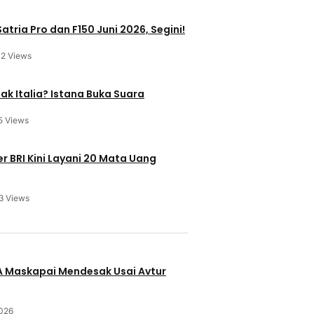
atria Pro dan F150 Juni 2026, Segini!
12 Views
ak Italia? Istana Buka Suara
5 Views
 BRI Kini Layani 20 Mata Uang
3 Views
u
BA Maskapai Mendesak Usai Avtur
2026