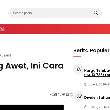
NYA
Berita Populer
 Kusam!
 Awet, Ini Cara
01
Harga Tembag
USD13.735/To
June 2, 2026
•
2
Facebook
Twitter
Pinterest
Mail
WhatsApp
02
Dividen Saham
June 2, 2026
•
1