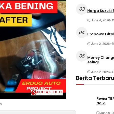
03
Harga Suzuki S
June 4, 2026
•
1
04
Prabowo Ditol
June 2, 2026
•
6
05
Money Changer
Asing!
June 2, 2026
•
4
Berita Terbar
Revisi T
Naik!
ng
June 9, 