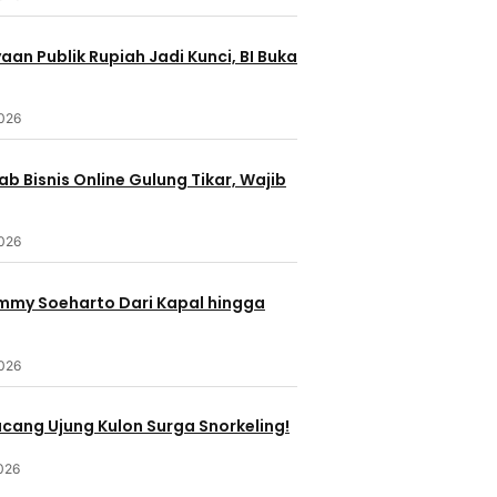
an Publik Rupiah Jadi Kunci, BI Buka
2026
b Bisnis Online Gulung Tikar, Wajib
2026
ommy Soeharto Dari Kapal hingga
2026
ucang Ujung Kulon Surga Snorkeling!
026