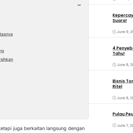
−
Kepercaya
Suara!
June 9, 
tasnya
4 Penyeba
ng
Tahu!
rsihkan
June 8, 
Bisnis T
Ritel
June 8, 
Pulau Pe
June 7, 2
etapi juga berkaitan langsung dengan