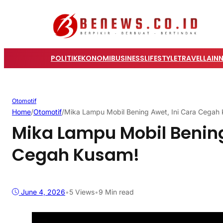
POLITIK
EKONOMI
BUSINESS
LIFESTYLE
TRAVEL
LAIN
Otomotif
Home
/
Otomotif
/
Mika Lampu Mobil Bening Awet, Ini Cara Cegah
Mika Lampu Mobil Bening
Cegah Kusam!
June 4, 2026
•
5
Views
•
9 Min read