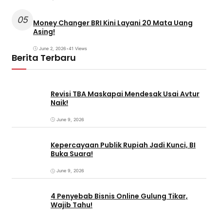
05
Money Changer BRI Kini Layani 20 Mata Uang
Asing!
June 2, 2026
•
41 Views
Berita Terbaru
Revisi TBA Maskapai Mendesak Usai Avtur
Naik!
June 9, 2026
Kepercayaan Publik Rupiah Jadi Kunci, BI
Buka Suara!
June 9, 2026
4 Penyebab Bisnis Online Gulung Tikar,
Wajib Tahu!