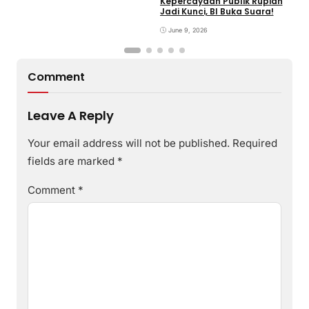
Kepercayaan Publik Rupiah
4
Jadi Kunci, BI Buka Suara!
G
June 9, 2026
Comment
Leave A Reply
Your email address will not be published.
Required
fields are marked
*
Comment
*