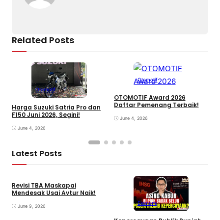
Related Posts
Otomotif
Otomotif
OTOMOTIF Award 2026
Daftar Pemenang Terbaik!
Harga Suzuki Satria Pro dan
H
F150 Juni 2026, Segini!
H
June 4, 2026
June 4, 2026
Latest Posts
Revisi TBA Maskapai
Mendesak Usai Avtur Naik!
Ekonomi
June 9, 2026