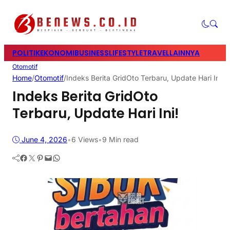
POLITIK
EKONOMI
BUSINESS
LIFESTYLE
TRAVEL
LAINNYA
Otomotif
Home
/
Otomotif
/
Indeks Berita GridOto Terbaru, Update Hari Ini!
Indeks Berita GridOto
Terbaru, Update Hari Ini!
June 4, 2026
•
6
Views
•
9 Min read
Facebook
Twitter
Pinterest
Mail
WhatsApp