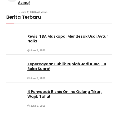
Asing!
June 2, 2026
•
42 Views
Berita Terbaru
Revisi TBA Maskapai Mendesak Usai Avtur
Naik!
June 9, 2026
Kepercayaan Publik Rupiah Jadi Kunci, BI
Buka Suara!
June 9, 2026
4 Penyebab Bisnis Online Gulung Tikar,
Wajib Tahu!
June 8, 2026