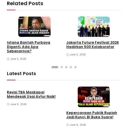
Related Posts
Politik
Politik
Istana Bantah Purbaya
Jakarta Future Festival 2026
U
Diganti, Ada Apa
Hadirkan 500 Kolaborator
K
Sebenarnya?
June 5, 2026
June 5, 2026
Latest Posts
Revisi TBA Maskapai
Mendesak Usai Avtur Naik!
Ekonomi
June 9, 2026
Kepercayaan Publik Rupiah
4
Jadi Kunci, BI Buka Suara!
G
June 9, 2026