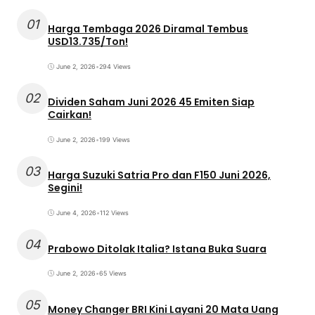
01
Harga Tembaga 2026 Diramal Tembus
USD13.735/Ton!
June 2, 2026
•
294 Views
02
Dividen Saham Juni 2026 45 Emiten Siap
Cairkan!
June 2, 2026
•
199 Views
03
Harga Suzuki Satria Pro dan F150 Juni 2026,
Segini!
June 4, 2026
•
112 Views
04
Prabowo Ditolak Italia? Istana Buka Suara
June 2, 2026
•
65 Views
05
Money Changer BRI Kini Layani 20 Mata Uang